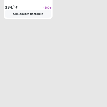
334
3
.
₽
~500 г
Ожидается поставка