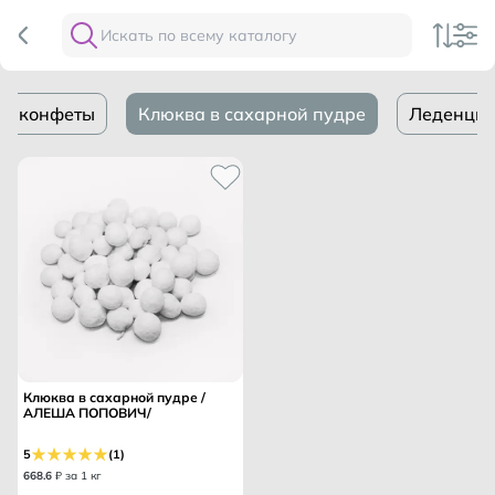
ль конфеты
Клюква в сахарной пудре
Леденцы 
Клюква в сахарной пудре /
АЛЕША ПОПОВИЧ/
5
(1)
668
.
6
₽ за 1 кг