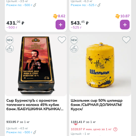
Целый: ~3.5 кг
Целый: ~6.3 кг
Режем по: ~500 г
Режем по: ~525 г
8.62
10.87
431
06
543
45
.
₽
.
₽
~500 г
~525 г
Сыр БурмистрЪ с ароматом
Школьник сыр 50% цилиндр
топленого молока 45% кубик
бзмж /СЫРНАЯ ДОЛИНАТМ/
бзмж /БАБУШКИНА КРЫНКА/
Курск/
БЕЛАРУСЬ
933
.
95
₽ за 1 кг
1181
.
41
₽ за 1 кг
Целый: ~4.5 кг
1028.97 ₽ мин. цена за 1 кг
Режем по: ~500 г
Целый: ~1 кг