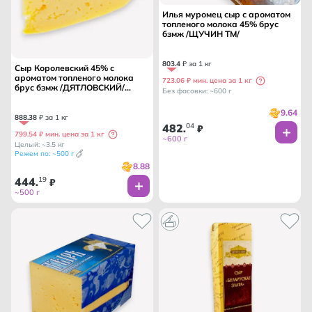
Илья муромец сыр с ароматом
топленого молока 45% брус
бзмж /ЩУЧИН ТМ/
803
.
4
₽ за 1 кг
Сыр Королевский 45% с
ароматом топленого молока
723.06 ₽ мин. цена за 1 кг
брус бзмж /ДЯТЛОВСКИЙ/
Без фасовки: ~600 г
МОЛОЧНЫЙ МИР/ БЕЛАРУСЬ
9.64
888
.
38
₽ за 1 кг
482
04
.
₽
799.54 ₽ мин. цена за 1 кг
~600 г
Целый: ~3.5 кг
Режем по: ~500 г
8.88
444
19
.
₽
~500 г