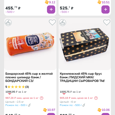
9.12
10.51
455
78
525
3
.
₽
.
₽
~500 г
~500 г
Бондарский 45% сыр в желтой
Кремлевский 45% сыр брус
пленке цилиндр бзмж /
бзмж /ЛИДСКИЙ МКК/
БОНДАРСКИЙ СЗ/
ТРАДИЦИИ СЫРОВАРОВ ТМ/
5
(3)
1096
.
95
₽ за 1 кг
1005
.
75
₽ за 1 кг
987.26 ₽ мин. цена за 1 кг
905.18 ₽ мин. цена за 1 кг
Целый: ~2.5 кг
Целый: ~6 кг
Режем по: ~500 г
Режем по: ~500 г
10.97
10.06
48
88