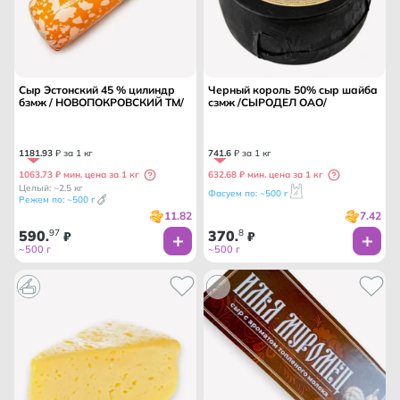
Сыр Эстонский 45 % цилиндр
Черный король 50% сыр шайба
бзмж / НОВОПОКРОВСКИЙ ТМ/
сзмж /СЫРОДЕЛ ОАО/
1181
.
93
₽ за 1 кг
741
.
6
₽ за 1 кг
1063.73 ₽ мин. цена за 1 кг
632.68 ₽ мин. цена за 1 кг
Целый: ~2.5 кг
Фасуем по: ~500 г
Режем по: ~500 г
11.82
7.42
590
97
370
8
.
₽
.
₽
~500 г
~500 г