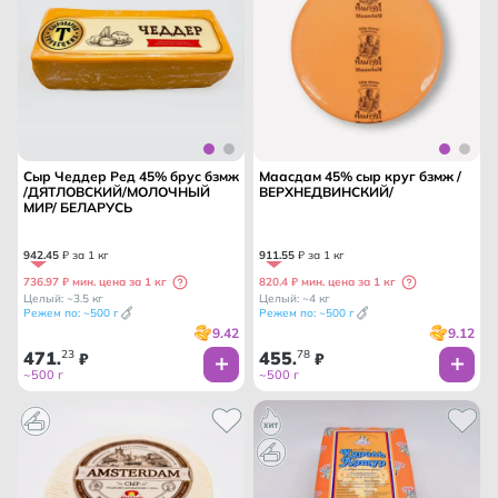
Сыр Чеддер Ред 45% брус бзмж
Маасдам 45% сыр круг бзмж /
/ДЯТЛОВСКИЙ/МОЛОЧНЫЙ
ВЕРХНЕДВИНСКИЙ/
МИР/ БЕЛАРУСЬ
942
.
45
₽ за 1 кг
911
.
55
₽ за 1 кг
736.97 ₽ мин. цена за 1 кг
820.4 ₽ мин. цена за 1 кг
Целый: ~3.5 кг
Целый: ~4 кг
Режем по: ~500 г
Режем по: ~500 г
9.42
9.12
471
23
455
78
.
₽
.
₽
~500 г
~500 г