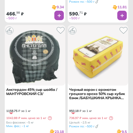
Режем по: ~500 г
9.34
11.81
466
98
590
71
.
₽
.
₽
~500 г
~500 г
Амстердам 45% сыр шайба /
Черный ворон с ароматом
МАНТУРОВСКИЙ СЗ/
грецкого ореха 50% сыр кубик
бзмж /БАБУШКИНА КРЫНКА
ММК/
1158
.
75
₽ за 1 кг
950
.
18
₽ за 1 кг
1042.88 ₽ мин. цена за 1 кг
736.97 ₽ мин. цена за 1 кг
Без фасовки: ~5 кг
Целый: ~2.5 кг
Мин. фас.: ~1 кг
Режем по: ~500 г
23.18
9.5