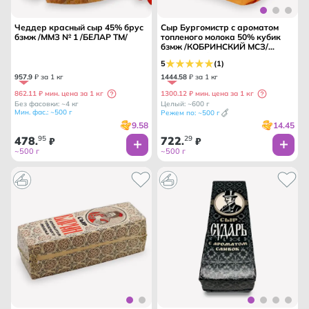
Чеддер красный сыр 45% брус
Сыр Бургомистр с ароматом
бзмж /ММЗ № 1 /БЕЛАР ТМ/
топленого молока 50% кубик
бзмж /КОБРИНСКИЙ МСЗ/
БЕЛАРУСЬ/
5
(1)
957
.
9
₽ за 1 кг
1444
.
58
₽ за 1 кг
862.11 ₽ мин. цена за 1 кг
1300.12 ₽ мин. цена за 1 кг
Без фасовки: ~4 кг
Целый: ~600 г
Мин. фас.: ~500 г
Режем по: ~500 г
9.58
14.45
478
95
722
29
.
₽
.
₽
~500 г
~500 г