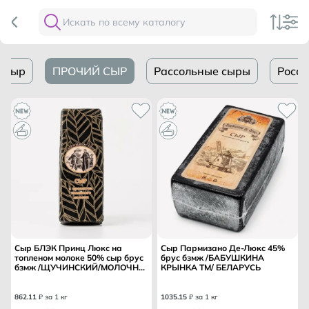
я сыр
ПРОЧИЙ СЫР
Рассольные сыры
Росси
Сыр БЛЭК Принц Люкс на
Сыр Пармизано Де-Люкс 45%
топленом молоке 50% сыр брус
брус бзмж /БАБУШКИНА
бзмж /ЩУЧИНСКИЙ/МОЛОЧН
КРЫНКА ТМ/ БЕЛАРУСЬ
МИР/ БЕЛАРУСЬ
862
.
11
₽ за 1 кг
1035
.
15
₽ за 1 кг