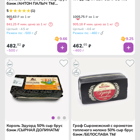
бзмж /АНТОН ПАЛЫЧ ТМ/
БАБУШКИНА КРЫНКА ТМ/
5
(1)
965
.
63
₽ за 1 кг
1005
.
75
₽ за 1 кг
841.25 ₽ мин. цена за 1 кг
905.18 ₽ мин. цена за 1 кг
Целый: ~4.5 кг
Целый: ~4.6 кг
Режем по: ~500 г
Режем по: ~460 г
9.66
9.25
482
82
462
65
.
₽
.
₽
~500 г
~460 г
Король Эдуард 50% сыр брус
Граф Сыронежский с ароматом
бзмж /СЫРНАЯ ДОЛИНАТМ/
топленого молока 50% сыр брус
бзмж /БЕЛОСЛАВА ТМ/