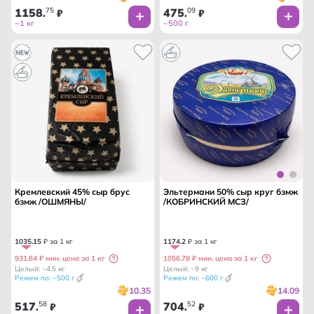
1158
75
475
09
.
₽
.
₽
~1 кг
~500 г
Кремлевский 45% сыр брус
Эльтермани 50% сыр круг бзмж
бзмж /ОШМЯНЫ/
/КОБРИНСКИЙ МСЗ/
1035
.
15
₽ за 1 кг
1174
.
2
₽ за 1 кг
931.64 ₽ мин. цена за 1 кг
1056.78 ₽ мин. цена за 1 кг
Целый: ~4.5 кг
Целый: ~9 кг
Режем по: ~500 г
Режем по: ~600 г
10.35
14.09
517
58
704
52
.
₽
.
₽