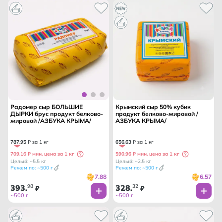
Радомер сыр БОЛЬШИЕ
Крымский сыр 50% кубик
ДЫРКИ брус продукт белково-
продукт белково-жировой /
жировой /АЗБУКА КРЫМА/
АЗБУКА КРЫМА/
787
.
95
₽ за 1 кг
656
.
63
₽ за 1 кг
709.16 ₽ мин. цена за 1 кг
590.96 ₽ мин. цена за 1 кг
Целый: ~5.5 кг
Целый: ~2.5 кг
Режем по: ~500 г
Режем по: ~500 г
7.88
6.57
393
98
328
32
.
₽
.
₽
~500 г
~500 г