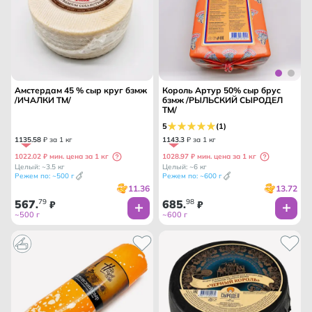
Амстердам 45 % сыр круг бзмж
Король Артур 50% сыр брус
/ИЧАЛКИ ТМ/
бзмж /РЫЛЬСКИЙ СЫРОДЕЛ
ТМ/
5
(1)
1135
.
58
₽ за 1 кг
1143
.
3
₽ за 1 кг
1022.02 ₽ мин. цена за 1 кг
1028.97 ₽ мин. цена за 1 кг
Целый: ~3.5 кг
Целый: ~6 кг
Режем по: ~500 г
Режем по: ~600 г
11.36
13.72
567
79
685
98
.
₽
.
₽
~500 г
~600 г