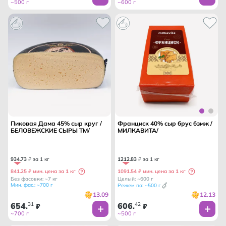
~500 г
~600 г
Пиковая Дама 45% сыр круг /
Франциск 40% сыр брус бзмж /
БЕЛОВЕЖСКИЕ СЫРЫ ТМ/
МИЛКАВИТА/
934
.
73
₽ за 1 кг
1212
.
83
₽ за 1 кг
841.25 ₽ мин. цена за 1 кг
1091.54 ₽ мин. цена за 1 кг
Без фасовки: ~7 кг
Целый: ~600 г
Мин. фас.: ~700 г
Режем по: ~500 г
13.09
12.13
654
31
606
42
.
₽
.
₽
~700 г
~500 г