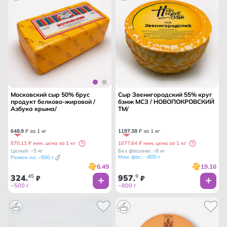
Московский сыр 50% брус
Сыр Звенигородский 55% круг
продукт белково-жировой /
бзмж МСЗ / НОВОПОКРОВСКИЙ
Азбука крыма/
ТМ/
648
.
9
₽ за 1 кг
1197
.
38
₽ за 1 кг
570.11 ₽ мин. цена за 1 кг
1077.64 ₽ мин. цена за 1 кг
Целый: ~5 кг
Без фасовки: ~8 кг
Мин. фас.: ~800 г
Режем по: ~500 г
6.49
19.16
324
45
957
9
.
₽
.
₽
~500 г
~800 г