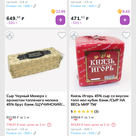
Целый: ~5.8 кг
Целый: ~3.5 кг
Режем по: ~580 г
Режем по: ~500 г
12.99
9.43
649
68
471
62
.
₽
.
₽
~580 г
~500 г
Сыр Черный Монарх с
Князь Игорь 45% сыр со вкусом
ароматом топленого молока
топл мол кубик бзмж /СЫР НА
45% брус бзмж /ЩУЧИНСКИЙ/
ВЕСЬ МИР ТМ/
МОЛОЧНЫЙ МИР/ БЕЛАРУСЬ
5
(3)
911
.
55
₽ за 1 кг
1050
.
6
₽ за 1 кг
736.97 ₽ мин. цена за 1 кг
903.83 ₽ мин. цена за 1 кг
Целый: ~3.5 кг
Целый: ~600 г
Режем по: ~500 г
Режем по: ~500 г