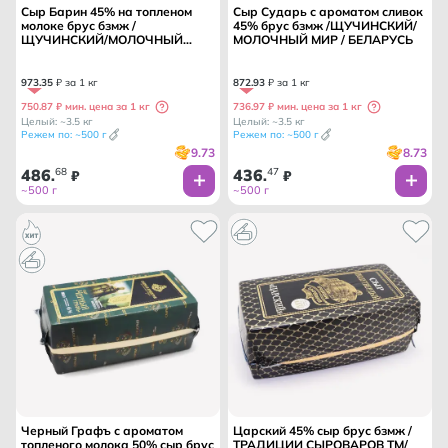
Сыр Барин 45% на топленом
Сыр Сударь с ароматом сливок
молоке брус бзмж /
45% брус бзмж /ЩУЧИНСКИЙ/
ЩУЧИНСКИЙ/МОЛОЧНЫЙ
МОЛОЧНЫЙ МИР / БЕЛАРУСЬ
МИР/ БЕЛАРУСЬ
973
.
35
₽ за 1 кг
872
.
93
₽ за 1 кг
750.87 ₽ мин. цена за 1 кг
736.97 ₽ мин. цена за 1 кг
Целый: ~3.5 кг
Целый: ~3.5 кг
Режем по: ~500 г
Режем по: ~500 г
9.73
8.73
486
68
436
47
.
₽
.
₽
~500 г
~500 г
Черный Графъ с ароматом
Царский 45% сыр брус бзмж /
топленого молока 50% сыр брус
ТРАДИЦИИ СЫРОВАРОВ ТМ/