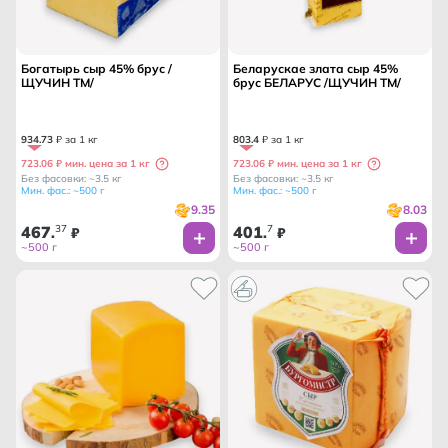
Богатырь сыр 45% брус /
Беларускае злата сыр 45%
ЩУЧИН ТМ/
брус БЕЛАРУС /ЩУЧИН ТМ/
934
.
73
₽ за 1 кг
803
.
4
₽ за 1 кг
723.06 ₽ мин. цена за 1 кг
723.06 ₽ мин. цена за 1 кг
Без фасовки: ~3.5 кг
Без фасовки: ~3.5 кг
Мин. фас.: ~500 г
Мин. фас.: ~500 г
9.35
8.03
467
37
401
7
.
₽
.
₽
~500 г
~500 г