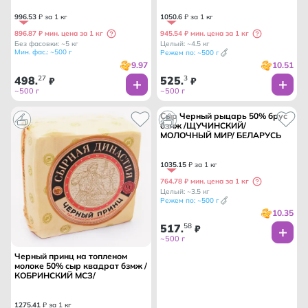
996
.
53
₽ за 1 кг
1050
.
6
₽ за 1 кг
896.87 ₽ мин. цена за 1 кг
945.54 ₽ мин. цена за 1 кг
Без фасовки: ~5 кг
Целый: ~4.5 кг
Мин. фас.: ~500 г
Режем по: ~500 г
9.97
10.51
498
27
525
3
.
₽
.
₽
~500 г
~500 г
Сыр Черный рыцарь 50% брус
бзмж /ЩУЧИНСКИЙ/
МОЛОЧНЫЙ МИР/ БЕЛАРУСЬ
1035
.
15
₽ за 1 кг
764.78 ₽ мин. цена за 1 кг
Целый: ~3.5 кг
Режем по: ~500 г
10.35
517
58
.
₽
~500 г
Черный принц на топленом
молоке 50% сыр квадрат бзмж /
КОБРИНСКИЙ МСЗ/
1275
.
41
₽ за 1 кг