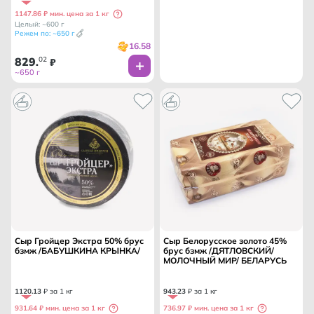
1147.86 ₽ мин. цена за 1 кг
Целый: ~600 г
Режем по: ~650 г
16.58
829
02
.
₽
~650 г
Сыр Гройцер Экстра 50% брус
Сыр Белорусское золото 45%
бзмж /БАБУШКИНА КРЫНКА/
брус бзмж /ДЯТЛОВСКИЙ/
МОЛОЧНЫЙ МИР/ БЕЛАРУСЬ
1120
.
13
₽ за 1 кг
943
.
23
₽ за 1 кг
931.64 ₽ мин. цена за 1 кг
736.97 ₽ мин. цена за 1 кг