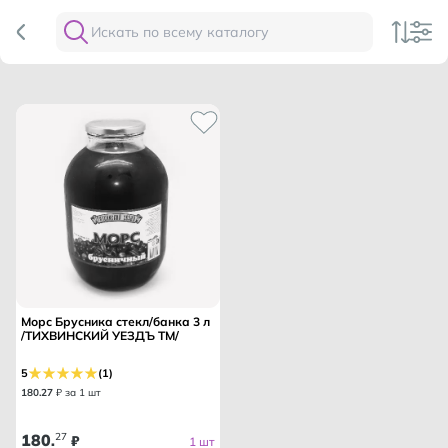
Морс Брусника стекл/банка 3 л
/ТИХВИНСКИЙ УЕЗДЪ ТМ/
5
(1)
180
.
27
₽ за 1 шт
180
27
.
₽
1 шт