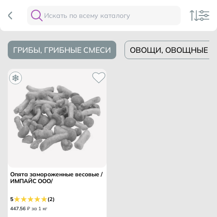
ГРИБЫ, ГРИБНЫЕ СМЕСИ
ОВОЩИ, ОВОЩНЫЕ С
Опята замороженные весовые /
ИМПАЙС ООО/
5
(2)
447
.
56
₽ за 1 кг