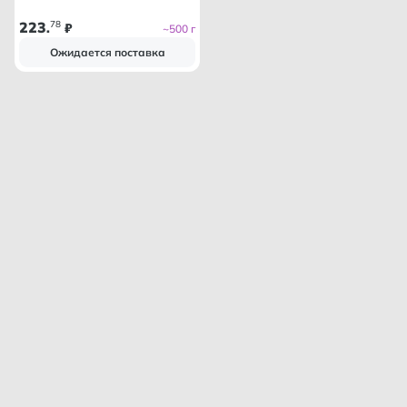
223
78
.
₽
~500 г
Ожидается поставка