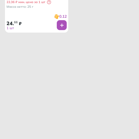
22.36 ₽ мин. цена за 1 шт
Масса нетто: 25 г
0.12
24
66
.
₽
1 шт