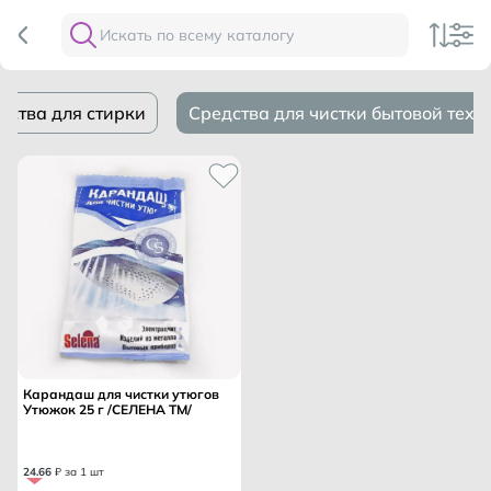
дства для стирки
Средства для чистки бытовой техн
Карандаш для чистки утюгов
Утюжок 25 г /СЕЛЕНА ТМ/
24
.
66
₽ за 1 шт