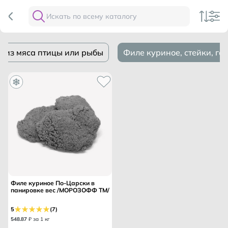
ы из мяса птицы или рыбы
Филе куриное, стейки, га
Филе куриное По-Царски в
панировке вес /МОРОЗОФФ ТМ/
5
(7)
548
.
87
₽ за 1 кг