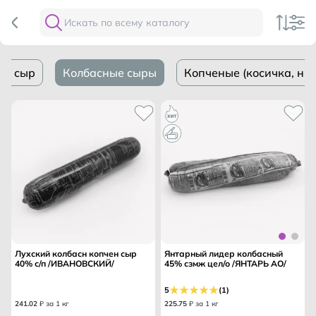
ий сыр
Колбасные сыры
Копченые (косичка, ни
Лухский колбасн копчен сыр
Янтарный лидер колбасный
40% с/п /ИВАНОВСКИЙ/
45% сзмж цел/о /ЯНТАРЬ АО/
5
(1)
241
.
02
₽ за 1 кг
225
.
75
₽ за 1 кг