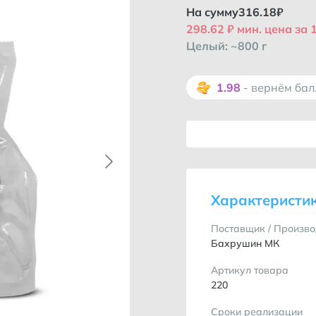
На сумму
316.18
₽
298.62 ₽ мин. цена за 1
Целый: ~800 г
1.98
- вернём ба
Характеристи
Поставщик / Произво
Бахрушин МК
Артикул товара
220
Сроки реализации