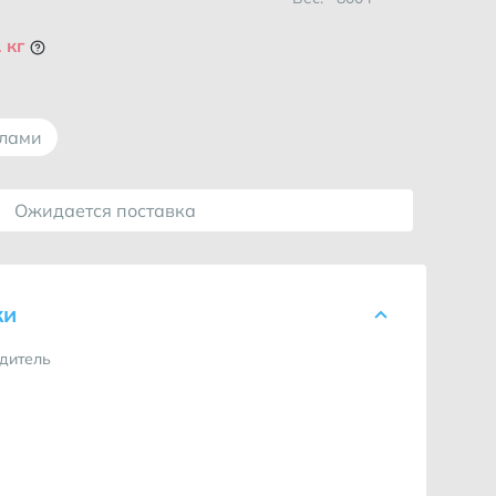
 кг
ллами
Ожидается поставка
ки
дитель