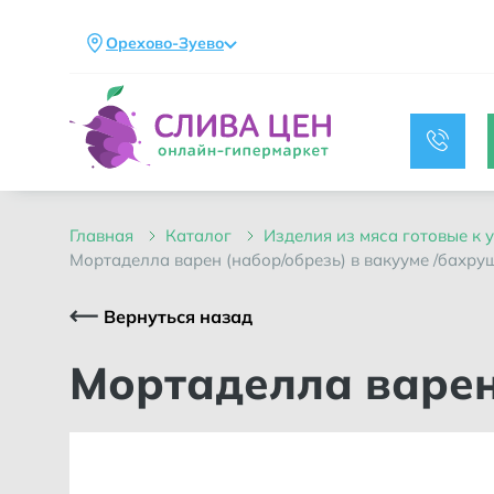
Орехово-Зуево
главная
каталог
изделия из мяса готовые к
мортаделла варен (набор/обрезь) в вакууме /бахру
Вернуться назад
Мортаделла варе