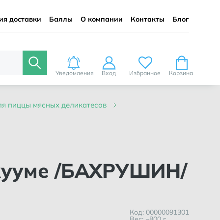
ия доставки
Баллы
О компании
Контакты
Блог
Уведомления
Вход
Избранное
Корзина
для пиццы мясных деликатесов
акууме /БАХРУШИН/
Код: 00000091301
Вес: ~800 г