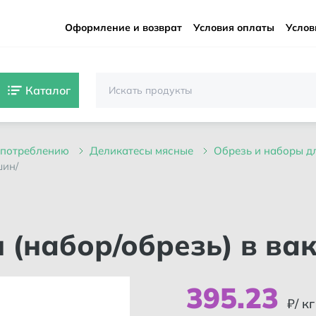
Оформление и возврат
Условия оплаты
Услов
Каталог
 употреблению
деликатесы мясные
обрезь и наборы 
шин/
н (набор/обрезь) в в
395
.
23
₽/ кг