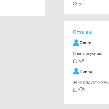
20 сут
Отзывы
Ольга
Очень вкусная.
0
0
Ирина
цена радует. хоро
0
0