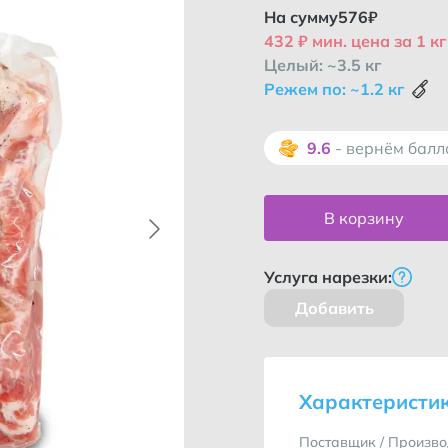
На сумму
576
₽
432 ₽ мин. цена за 1 кг
Целый: ~3.5 кг
Режем по: ~1.2 кг
9.6
- вернём бал
В корзину
Услуга нарезки:
Добавить
Как во
Характеристи
Поставщик / Произво