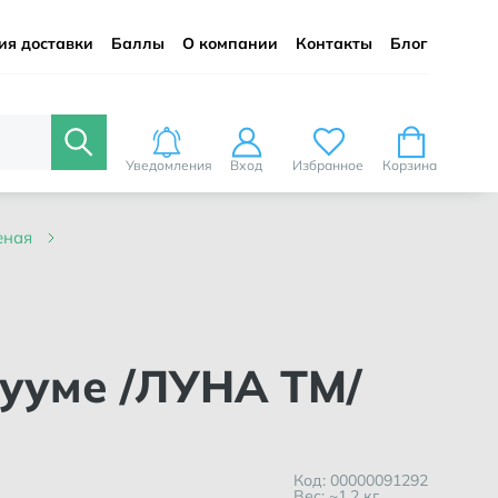
ия доставки
Баллы
О компании
Контакты
Блог
Уведомления
Вход
Избранное
Корзина
леная
кууме /ЛУНА ТМ/
Код: 00000091292
Вес: ~1.2 кг