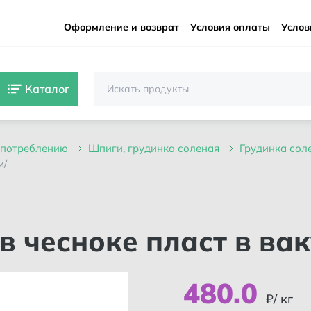
Оформление и возврат
Условия оплаты
Услов
Каталог
 употреблению
шпиги, грудинка соленая
грудинка со
м/
 в чесноке пласт в ва
480
.
0
₽/ кг