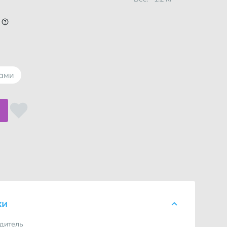
лами
спользоваться услугой?
ки
дитель