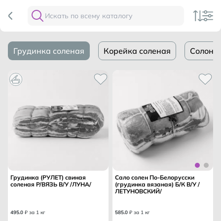
Грудинка соленая
Корейка соленая
Солони
Грудинка (РУЛЕТ) свиная
Сало солен По-Белорусски
соленая Р/ВЯЗЬ В/У /ЛУНА/
(грудинка вязаная) Б/К В/У /
ЛЕТУНОВСКИЙ/
495
.
0
₽ за 1 кг
585
.
0
₽ за 1 кг