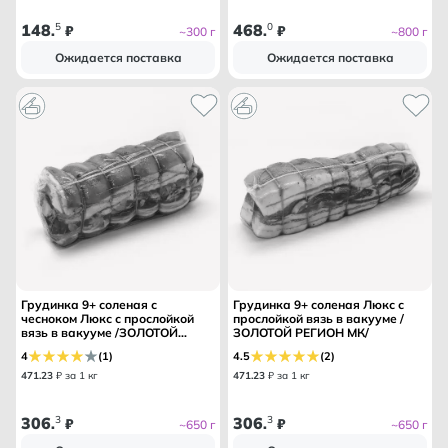
148
5
468
0
.
₽
.
₽
~300 г
~800 г
Ожидается поставка
Ожидается поставка
Грудинка 9+ соленая с
Грудинка 9+ соленая Люкс с
чесноком Люкс с прослойкой
прослойкой вязь в вакууме /
вязь в вакууме /ЗОЛОТОЙ
ЗОЛОТОЙ РЕГИОН МК/
РЕГИОН МК/
4
(1)
4.5
(2)
471
.
23
₽ за 1 кг
471
.
23
₽ за 1 кг
306
3
306
3
.
₽
.
₽
~650 г
~650 г