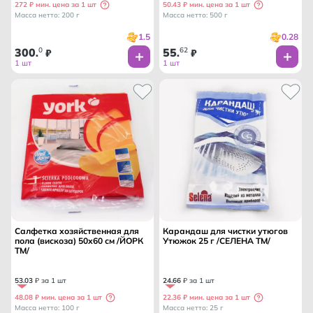
272 ₽ мин. цена за 1 шт
50.43 ₽ мин. цена за 1 шт
Масса нетто: 200 г
Масса нетто: 500 г
1.5
0.28
300
0
55
62
.
₽
.
₽
1 шт
1 шт
Салфетка хозяйственная для
Карандаш для чистки утюгов
пола (вискоза) 50х60 см /ЙОРК
Утюжок 25 г /СЕЛЕНА ТМ/
ТМ/
53
.
03
₽ за 1 шт
24
.
66
₽ за 1 шт
48.08 ₽ мин. цена за 1 шт
22.36 ₽ мин. цена за 1 шт
Масса нетто: 100 г
Масса нетто: 25 г