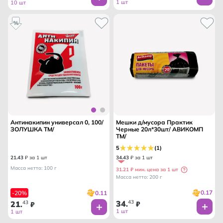
1 шт
10 шт
Антинакипин универсал 0, 100/
Мешки д/мусора Практик
ЗОЛУШКА ТМ/
Черные 20л*30шт/ АВИКОМП
ТМ/
5
(1)
21
.
43
₽ за 1 шт
34
.
43
₽ за 1 шт
Масса нетто: 100 г
31.21 ₽ мин. цена за 1 шт
Масса нетто: 200 г
0.17
0.11
-20%
34
43
21
43
.
₽
.
₽
1 шт
1 шт