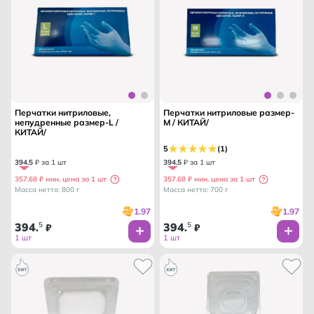
Перчатки нитриловые,
Перчатки нитриловые размер-
непудренные размер-L /
M / КИТАЙ/
КИТАЙ/
5
(1)
394
.
5
₽ за 1 шт
394
.
5
₽ за 1 шт
357.68 ₽ мин. цена за 1 шт
357.68 ₽ мин. цена за 1 шт
Масса нетто: 800 г
Масса нетто: 700 г
1.97
1.97
394
5
394
5
.
₽
.
₽
1 шт
1 шт