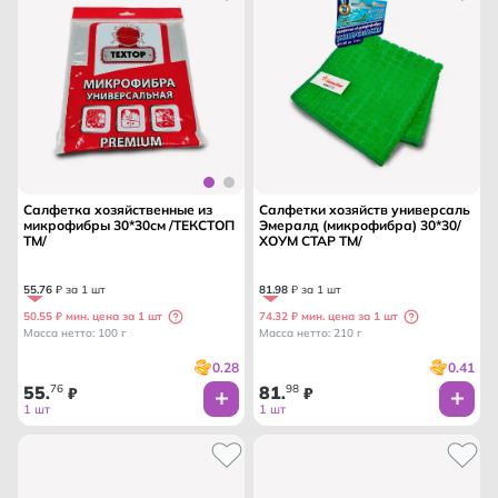
Салфетка хозяйственные из
Салфетки хозяйств универсаль
микрофибры 30*30см /ТЕКСТОП
Эмералд (микрофибра) 30*30/
ТМ/
ХОУМ СТАР ТМ/
55
.
76
₽ за 1 шт
81
.
98
₽ за 1 шт
50.55 ₽ мин. цена за 1 шт
74.32 ₽ мин. цена за 1 шт
Масса нетто: 100 г
Масса нетто: 210 г
0.28
0.41
55
76
81
98
.
₽
.
₽
1 шт
1 шт