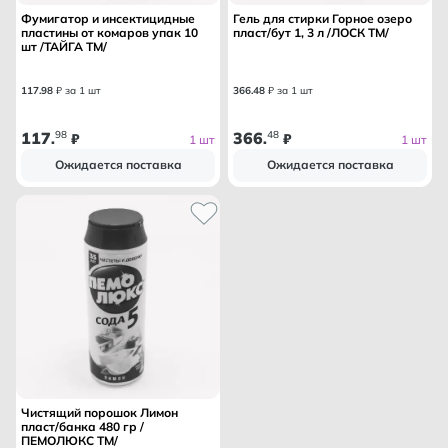
Фумигатор и инсектицидные
Гель для стирки Горное озеро
пластины от комаров упак 10
пласт/бут 1, 3 л /ЛОСК ТМ/
шт /ТАЙГА ТМ/
117
.
98
₽ за 1 шт
366
.
48
₽ за 1 шт
117
98
366
48
.
₽
.
₽
1 шт
1 шт
Ожидается поставка
Ожидается поставка
Чистящий порошок Лимон
пласт/банка 480 гр /
ПЕМОЛЮКС ТМ/