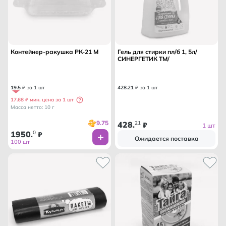
Контейнер-ракушка РК-21 М
Гель для стирки пл/б 1, 5л/
СИНЕРГЕТИК ТМ/
19
.
5
₽ за 1 шт
428
.
21
₽ за 1 шт
17.68 ₽ мин. цена за 1 шт
Масса нетто: 10 г
9.75
428
21
.
₽
1 шт
1950
0
.
₽
Ожидается поставка
100 шт