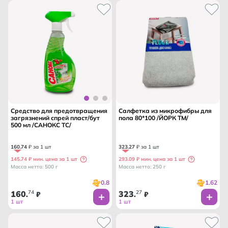
Средство для предотвращения
Салфетка из микрофибры для
загрязнений спрей пласт/бут
пола 80*100 /ЙОРК ТМ/
500 мл /САНОКС ТС/
160
.
74
₽ за 1 шт
323
.
27
₽ за 1 шт
145.74 ₽ мин. цена за 1 шт
293.09 ₽ мин. цена за 1 шт
Масса нетто: 500 г
Масса нетто: 250 г
0.8
1.62
160
74
323
27
.
₽
.
₽
1 шт
1 шт