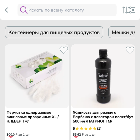
Контейнеры для пищевых продуктов
Мешки для
Перчатки одноразовые
Жидкость для розжига
виниловые прозрачные XL /
Барбекю с дозатором пласт/бут
КЛЕВЕР ТМ/
500 мл /ПАТРИОТ ТМ/
5
(1)
300
.
0
₽ за 1 шт
55
.
62
₽ за 1 шт