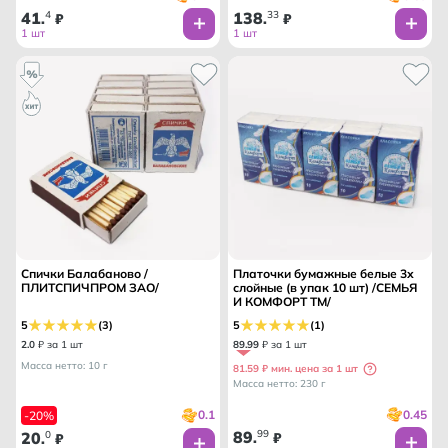
41
4
138
33
.
₽
.
₽
1 шт
1 шт
Спички Балабаново /
Платочки бумажные белые 3х
ПЛИТСПИЧПРОМ ЗАО/
слойные (в упак 10 шт) /СЕМЬЯ
И КОМФОРТ ТМ/
5
(3)
5
(1)
2
.
0
₽ за 1 шт
89
.
99
₽ за 1 шт
Масса нетто: 10 г
81.59 ₽ мин. цена за 1 шт
Масса нетто: 230 г
0.45
0.1
-20%
89
99
20
0
.
₽
.
₽