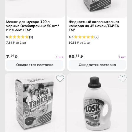
Мешки для мусора 120 л
Жидкостный наполнитель от
черные Особопрочные 50 шт /
комаров на 45 ночей /ТАЙГА
КУЗЬМИЧ ТМ/
ТМ/
5
(1)
4.5
(2)
7
.
14
₽ за 1 шт
80
.
81
₽ за 1 шт
7
14
80
81
.
₽
.
₽
1 шт
1 шт
Ожидается поставка
Ожидается поставка