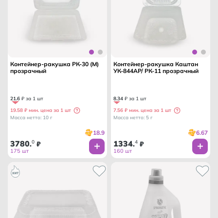
Контейнер-ракушка РК-30 (М)
Контейнер-ракушка Каштан
прозрачный
УК-844АР/ РК-11 прозрачный
21
.
6
₽ за 1 шт
8
.
34
₽ за 1 шт
19.58 ₽ мин. цена за 1 шт
7.56 ₽ мин. цена за 1 шт
Масса нетто: 10 г
Масса нетто: 5 г
18.9
6.67
3780
0
1334
4
.
₽
.
₽
175 шт
160 шт