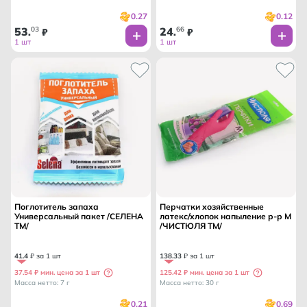
0.27
0.12
53
03
24
66
.
₽
.
₽
1 шт
1 шт
Поглотитель запаха
Перчатки хозяйственные
Универсальный пакет /СЕЛЕНА
латекс/хлопок напыление р-р М
ТМ/
/ЧИСТЮЛЯ ТМ/
41
.
4
₽ за 1 шт
138
.
33
₽ за 1 шт
37.54 ₽ мин. цена за 1 шт
125.42 ₽ мин. цена за 1 шт
Масса нетто: 7 г
Масса нетто: 30 г
0.21
0.69