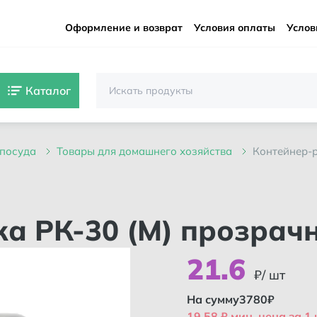
Оформление и возврат
Условия оплаты
Услов
Каталог
, посуда
товары для домашнего хозяйства
контейнер-
ка РК-30 (М) прозрач
21
.
6
₽/ шт
На сумму
3780
₽
19.58 ₽ мин. цена за 1