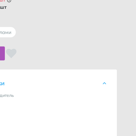
 шт
ллами
ки
дитель