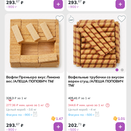
293
67
293
67
.
₽
.
₽
~900 г
~900 г
Вафли Премьера вкус Лимона
Вафельные трубочки со вкусом
вес /АЛЕША ПОПОВИЧ ТМ/
варен сгущ /АЛЕША ПОПОВИЧ
ТМ/
326
.
3
₽ за 1 кг
405
.
41
₽ за 1 кг
277.36 ₽ мин. цена за 1 кг
344.6 ₽ мин. цена за 1 кг
Целый короб: ~3.6 кг
Целый короб: ~4 кг
Фасуем по: ~900 г
Фасуем по: ~500 г
1.47
1.01
293
67
202
71
.
₽
.
₽
~900 г
~500 г