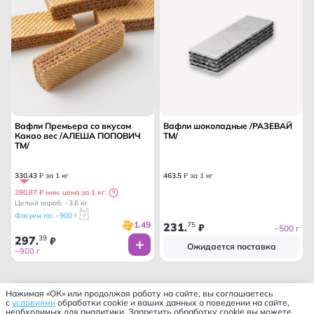
Вафли Премьера со вкусом
Вафли шоколадные /РАЗЕВАЙ
Какао вес /АЛЕША ПОПОВИЧ
ТМ/
ТМ/
330
.
43
₽ за 1 кг
463
.
5
₽ за 1 кг
280.87 ₽ мин. цена за 1 кг
Целый короб: ~3.6 кг
Фасуем по: ~900 г
1.49
231
75
.
₽
~500 г
297
39
.
₽
Ожидается поставка
~900 г
Нажимая «ОК» или продолжая работу на сайте, вы соглашаетесь
с
условиями
обработки cookie и ваших данных о поведении на сайте,
необходимых для аналитики. Запретить обработку cookie вы можете