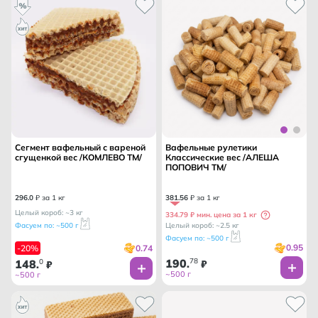
Сегмент вафельный с вареной
Вафельные рулетики
сгущенкой вес /КОМЛЕВО ТМ/
Классические вес /АЛЕША
ПОПОВИЧ ТМ/
296
.
0
₽ за 1 кг
381
.
56
₽ за 1 кг
Целый короб: ~3 кг
334.79 ₽ мин. цена за 1 кг
Фасуем по: ~500 г
Целый короб: ~2.5 кг
Фасуем по: ~500 г
0.95
0.74
-20%
190
78
148
0
.
₽
.
₽
~500 г
~500 г