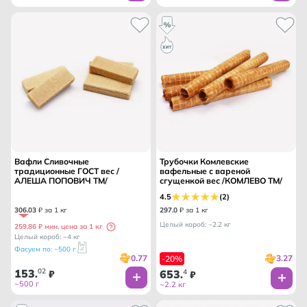
Вафли Сливочные
Трубочки Комлевские
традиционные ГОСТ вес /
вафельные с вареной
АЛЕША ПОПОВИЧ ТМ/
сгущенкой вес /КОМЛЕВО ТМ/
4.5
(2)
306
.
03
₽ за 1 кг
297
.
0
₽ за 1 кг
Целый короб: ~2.2 кг
259.86 ₽ мин. цена за 1 кг
Целый короб: ~4 кг
Фасуем по: ~500 г
0.77
3.27
-20%
153
02
653
4
.
₽
.
₽
~500 г
~2.2 кг