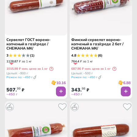
Сервелат ГОСТ варено-
Финский сервелат варено-
копченый в газ/среде /
копченый в газ/среде 2 бат /
СНЕЖАНА МК/
СНЕЖАНА МК/
3
(1)
4.8
(6)
1128
.
87
₽ за 1 кг
764
.
4
₽ за 1 кг
1015.98 ₽ мин. цена за 1 кг
687.96 ₽ мин. цена за 1 кг
Целый: ~900 г
Целый: ~500 г
Режем по: ~450 г
Режем по: ~450 г
10.16
6.88
507
99
343
98
.
₽
.
₽
~450 г
~450 г