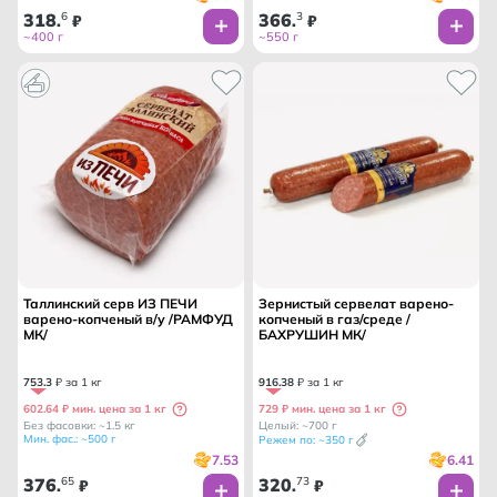
318
6
366
3
.
₽
.
₽
~400 г
~550 г
Таллинский серв ИЗ ПЕЧИ
Зернистый сервелат варено-
варено-копченый в/у /РАМФУД
копченый в газ/среде /
МК/
БАХРУШИН МК/
753
.
3
₽ за 1 кг
916
.
38
₽ за 1 кг
602.64 ₽ мин. цена за 1 кг
729 ₽ мин. цена за 1 кг
Без фасовки: ~1.5 кг
Целый: ~700 г
Мин. фас.: ~500 г
Режем по: ~350 г
7.53
6.41
376
65
320
73
.
₽
.
₽