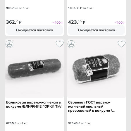
906
.
75
₽ за 1 кг
1057
.
88
₽ за 1 кг
362
7
423
15
.
₽
.
₽
~400 г
~400 г
Ожидается поставка
Ожидается поставка
Балыковая варено-копченая в
Сервелат ГОСТ варено-
вакууме /БЛИЖНИЕ ГОРКИ ТМ/
копченый овальный
прессованый в вакууме /
БЛИЖНИЕ ГОРКИ ТМ/
676
.
5
₽ за 1 кг
925
.
46
₽ за 1 кг