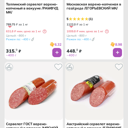
Таллинский сервелат варено-
Московская варено-копченая в
копченый в вакууме /РАМФУД
газ/среде /ЕГОРЬЕВСКИЙ МК/
МК/
5
(1)
789
.
75
₽ за 1 кг
1122
.
0
₽ за 1 кг
631.8 ₽ мин. цена за 1 кг
1009.8 ₽ мин. цена за 1 кг
Целый: ~800 г
Целый: ~800 г
Режем по: ~400 г
Режем по: ~400 г
6.32
8.98
315
9
448
8
.
₽
.
₽
~400 г
~400 г
Сервелат ГОСТ варено-
Австрийский сервелат варено-
копченый в вакууме /МЯСНОЙ
копченый в вакууме /БЛИЖНИЕ