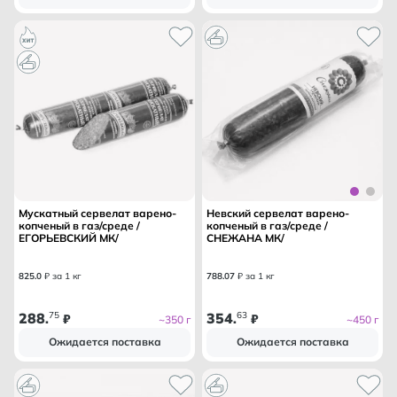
Мускатный сервелат варено-
Невский сервелат варено-
копченый в газ/среде /
копченый в газ/среде /
ЕГОРЬЕВСКИЙ МК/
СНЕЖАНА МК/
825
.
0
₽ за 1 кг
788
.
07
₽ за 1 кг
288
75
354
63
.
₽
.
₽
~350 г
~450 г
Ожидается поставка
Ожидается поставка