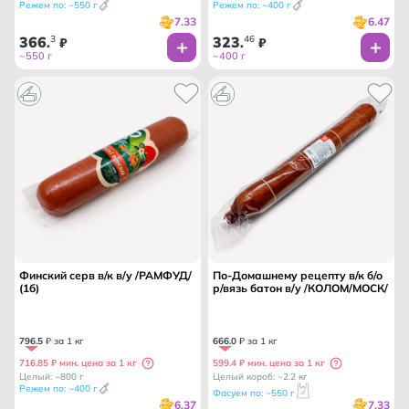
Режем по: ~550 г
Режем по: ~400 г
7.33
6.47
366
3
323
46
.
₽
.
₽
~550 г
~400 г
Финский серв в/к в/у /РАМФУД/
По-Домашнему рецепту в/к б/о
(1б)
р/вязь батон в/у /КОЛОМ/МОСК/
796
.
5
₽ за 1 кг
666
.
0
₽ за 1 кг
716.85 ₽ мин. цена за 1 кг
599.4 ₽ мин. цена за 1 кг
Целый: ~800 г
Целый короб: ~2.2 кг
Режем по: ~400 г
Фасуем по: ~550 г
6.37
7.33