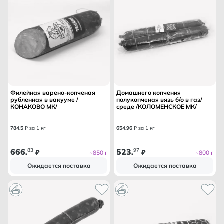
Филейная варено-копченая
Домашнего копчения
рубленная в вакууме /
полукопченая вязь б/о в газ/
КОНАКОВО МК/
среде /КОЛОМЕНСКОЕ МК/
784
.
5
₽ за 1 кг
654
.
96
₽ за 1 кг
666
83
523
97
.
₽
.
₽
~850 г
~800 г
Ожидается поставка
Ожидается поставка