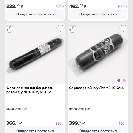
338
25
462
73
.
₽
.
₽
~500 г
~500 г
Ожидается поставка
Ожидается поставка
Фермерская п/к б/о р/вязь
Сервелат в/к в/у /РАМЕНСКИЙ/
батон в/у /КОЛОМ/МОСК/
666
.
0
₽ за 1 кг
999
.
0
₽ за 1 кг
366
3
399
6
.
₽
.
₽
~550 г
~400 г
Ожидается поставка
Ожидается поставка