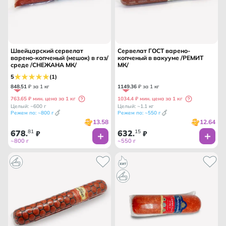
Швейцарский сервелат
Сервелат ГОСТ варено-
варено-копченый (мешок) в газ/
копченый в вакууме /РЕМИТ
среде /СНЕЖАНА МК/
МК/
5
(1)
848
.
51
₽ за 1 кг
1149
.
36
₽ за 1 кг
763.65 ₽ мин. цена за 1 кг
1034.4 ₽ мин. цена за 1 кг
Целый: ~600 г
Целый: ~1.1 кг
Режем по: ~800 г
Режем по: ~550 г
13.58
12.64
678
81
632
15
.
₽
.
₽
~800 г
~550 г