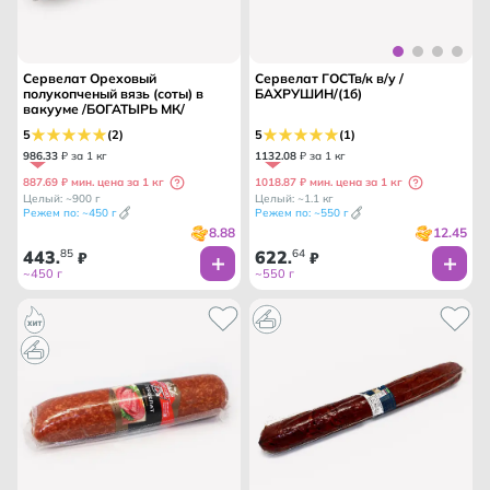
Сервелат Ореховый
Сервелат ГОСТв/к в/у /
полукопченый вязь (соты) в
БАХРУШИН/(1б)
вакууме /БОГАТЫРЬ МК/
5
(2)
5
(1)
986
.
33
₽ за 1 кг
1132
.
08
₽ за 1 кг
887.69 ₽ мин. цена за 1 кг
1018.87 ₽ мин. цена за 1 кг
Целый: ~900 г
Целый: ~1.1 кг
Режем по: ~450 г
Режем по: ~550 г
8.88
12.45
443
85
622
64
.
₽
.
₽
~450 г
~550 г