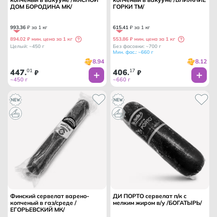
ДОМ БОРОДИНА МК/
ГОРКИ ТМ/
993
.
36
₽ за 1 кг
615
.
41
₽ за 1 кг
894.02 ₽ мин. цена за 1 кг
553.86 ₽ мин. цена за 1 кг
Целый: ~450 г
Без фасовки: ~700 г
Мин. фас.: ~660 г
8.94
8.12
447
01
406
17
.
₽
.
₽
~450 г
~660 г
Финский сервелат варено-
ДИ ПОРТО сервелат п/к с
копченый в газ/среде /
мелким жиром в/у /БОГАТЫРЬ/
ЕГОРЬЕВСКИЙ МК/