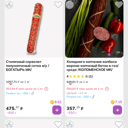
Столичный сервелат
Холодного копчения колбаса
полукопченый сетка в/у /
варено-копченый батон в газ/
БОГАТЫРЬ МК/
среде /КОЛОМЕНСКОЕ МК/
4
(1)
1057
.
71
₽ за 1 кг
649
.
61
₽ за 1 кг
951.94 ₽ мин. цена за 1 кг
584.64 ₽ мин. цена за 1 кг
Целый: ~2.2 кг
Режем по: ~450 г
Режем по: ~550 г
9.52
7.15
475
97
357
29
.
₽
.
₽
~450 г
~550 г