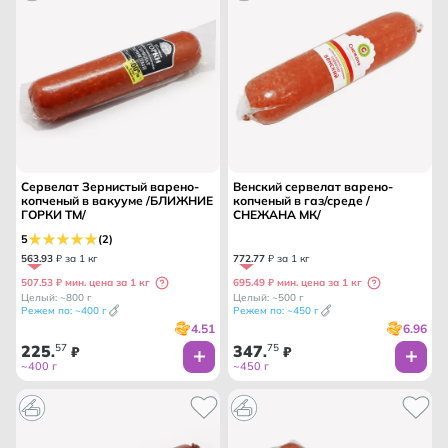
Сервелат Зернистый варено-
Венский сервелат варено-
копченый в вакууме /БЛИЖНИЕ
копченый в газ/среде /
ГОРКИ ТМ/
СНЕЖАНА МК/
5
(2)
563
.
93
₽ за 1 кг
772
.
77
₽ за 1 кг
507.53 ₽ мин. цена за 1 кг
695.49 ₽ мин. цена за 1 кг
Целый: ~800 г
Целый: ~500 г
Режем по: ~400 г
Режем по: ~450 г
4.51
6.96
225
57
347
75
.
₽
.
₽
~400 г
~450 г