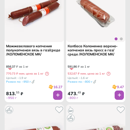
Можжевелового копчения
Колбаса Коломянка варено-
полукопченая вязь в газ/среде
копченая вязь пресс в газ/
/КОЛОМЕНСКОЕ МК/
среде /КОЛОМЕНСКОЕ МК/
856
.
37
₽ за 1 кг
591
.
86
₽ за 1 кг
770.73 ₽ мин. цена за 1 кг
532.67 ₽ мин. цена за 1 кг
Целый: ~1.9 кг
Целый: ~1.6 кг
Режем по: ~950 г
Режем по: ~800 г
16.27
9.47
813
55
473
49
.
₽
.
₽
~950 г
~800 г