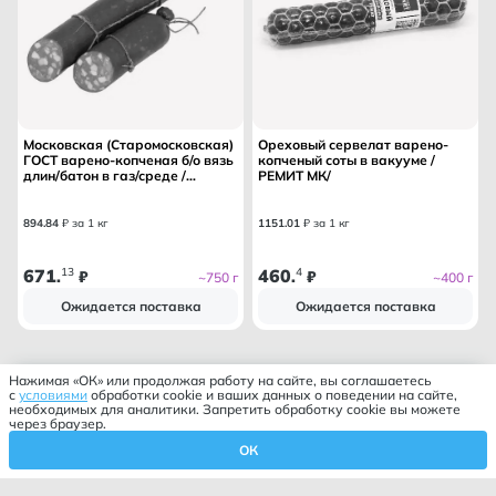
Московская (Старомосковская)
Ореховый сервелат варено-
ГОСТ варено-копченая б/о вязь
копченый соты в вакууме /
длин/батон в газ/среде /
РЕМИТ МК/
БАХРУШИН МК/
894
.
84
₽ за 1 кг
1151
.
01
₽ за 1 кг
671
13
460
4
.
₽
.
₽
~750 г
~400 г
Ожидается поставка
Ожидается поставка
Нажимая «ОК» или продолжая работу на сайте, вы соглашаетесь
с
условиями
обработки cookie и ваших данных о поведении на сайте,
необходимых для аналитики. Запретить обработку cookie вы можете
через браузер.
ОК
Корзина
Профиль
Избранное
Главная
Каталог