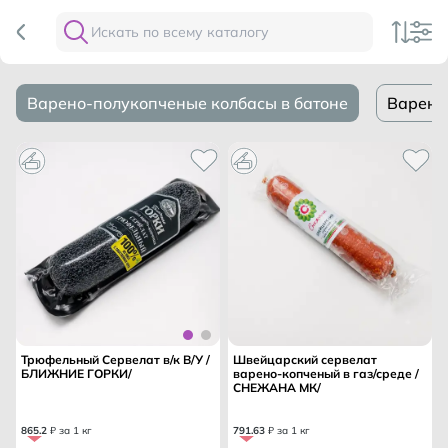
Варено-полукопченые колбасы в батоне
Варено
Трюфельный Сервелат в/к В/У /
Швейцарский сервелат
БЛИЖНИЕ ГОРКИ/
варено-копченый в газ/среде /
СНЕЖАНА МК/
865
.
2
₽ за 1 кг
791
.
63
₽ за 1 кг