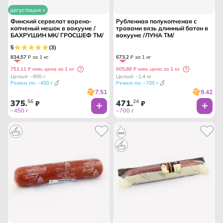
дегустация +
Финский сервелат варено-
Рубленная полукопченая с
копченый мешок в вакууме /
травами вязь длинный батон в
БАХРУШИН МК/ ГРОСШЕФ ТМ/
вакууме /ЛУНА ТМ/
5
(3)
834
.
57
₽ за 1 кг
673
.
2
₽ за 1 кг
751.11 ₽ мин. цена за 1 кг
605.88 ₽ мин. цена за 1 кг
Целый: ~900 г
Целый: ~1.4 кг
Режем по: ~450 г
Режем по: ~700 г
7.51
9.42
375
56
471
24
.
₽
.
₽
~450 г
~700 г