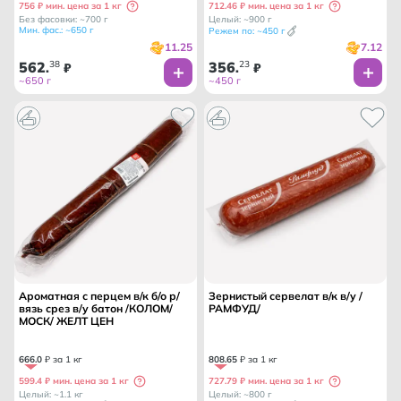
756 ₽ мин. цена за 1 кг
712.46 ₽ мин. цена за 1 кг
Без фасовки: ~700 г
Целый: ~900 г
Мин. фас.: ~650 г
Режем по: ~450 г
11.25
7.12
562
38
356
23
.
₽
.
₽
~650 г
~450 г
Ароматная с перцем в/к б/о р/
Зернистый сервелат в/к в/у /
вязь срез в/у батон /КОЛОМ/
РАМФУД/
МОСК/ ЖЕЛТ ЦЕН
666
.
0
₽ за 1 кг
808
.
65
₽ за 1 кг
599.4 ₽ мин. цена за 1 кг
727.79 ₽ мин. цена за 1 кг
Целый: ~1.1 кг
Целый: ~800 г