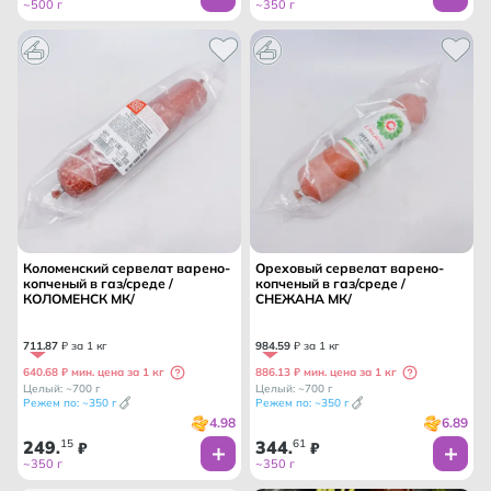
~500 г
~350 г
Коломенский сервелат варено-
Ореховый сервелат варено-
копченый в газ/среде /
копченый в газ/среде /
КОЛОМЕНСК МК/
СНЕЖАНА МК/
711
.
87
₽ за 1 кг
984
.
59
₽ за 1 кг
640.68 ₽ мин. цена за 1 кг
886.13 ₽ мин. цена за 1 кг
Целый: ~700 г
Целый: ~700 г
Режем по: ~350 г
Режем по: ~350 г
4.98
6.89
249
15
344
61
.
₽
.
₽
~350 г
~350 г