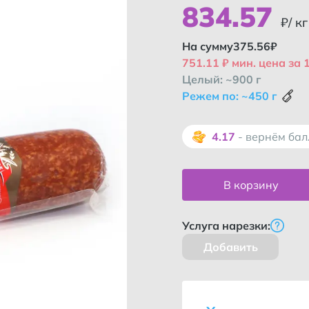
834
.
57
₽/ кг
На сумму
375.56
₽
751.11 ₽ мин. цена за 1
Целый: ~900 г
Режем по: ~450 г
4.17
- вернём ба
В корзину
Услуга нарезки:
Добавить
Как во