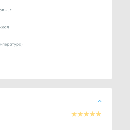
оды, г
 ккал
емпература)