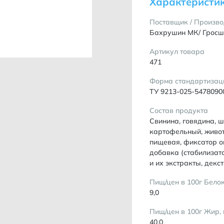
Характеристи
Поставщик / Произво
Бахрушин МК/ Грос
Артикул товара
471
Форма стандартизац
ТУ 9213-025-5478090
Состав продукта
Свинина, говядина, ш
картофельный, живот
пищевая, фиксатор о
добавка (стабилизато
и их экстракты, декс
Пищ/цен в 100г Белок
9,0
Пищ/цен в 100г Жир, 
40,0