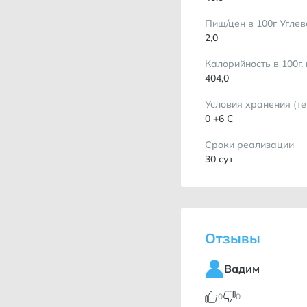
Пищ/цен в 100г Углев
2,0
Калорийность в 100г,
404,0
Условия хранения (т
0 +6 С
Сроки реализации
30 сут
Отзывы
Вадим
0
0