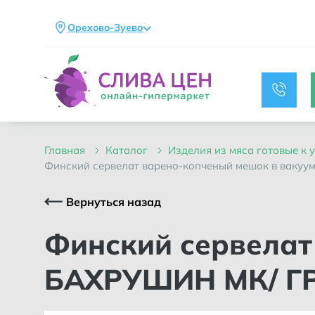
Орехово-Зуево
главная
каталог
изделия из мяса готовые к
финский сервелат варено-копченый мешок в вакуум
Вернуться назад
Финский сервелат варено-копченый мешок в вакууме /
БАХРУШИН МК/ Г