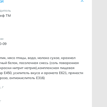
ки
дитель
шеф ТМ
ии
0-09
пик, мясо птицы, вода, молоко сухое, крахмал
ный белок, посолочная смесь (соль поваренная
краски-нитрит натрия),комплексная пищевая
р Е450, усилитель вкуса и аромата Е621, пряности
троза, антиокислитель Е316)
, г
г