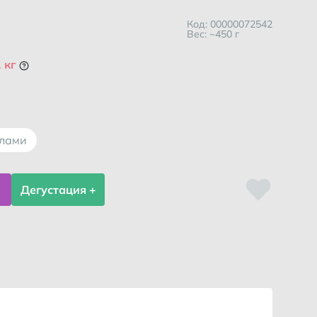
Код: 00000072542
Вес: ~450 г
 кг
ллами
Дегустация +
спользоваться услугой?