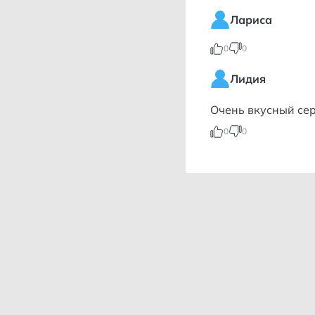
Лариса
0
0
Лидия
Очень вкусный сер
0
0