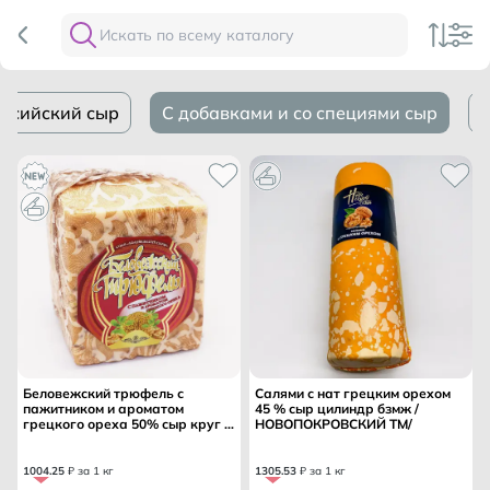
оссийский сыр
С добавками и со специями сыр
Беловежский трюфель с
Салями с нат грецким орехом
пажитником и ароматом
45 % сыр цилиндр бзмж /
грецкого ореха 50% сыр круг /
НОВОПОКРОВСКИЙ ТМ/
БЕЛОВЕЖСКИЕ СЫРЫ ТМ/
1004
.
25
₽ за 1 кг
1305
.
53
₽ за 1 кг