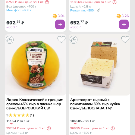
875.5 ₽ мин. цена за 1 кг
1183.68 ₽ мин. цена за 1 кг
Без фасовки: ~700 г
Целый: ~2.5 кг
Мин. фас.: ~600 г
Режем по: ~500 г
3.01
3.26
602
55
652
77
.
₽
.
₽
~600 г
~500 г
Ларец Классический с грецким
Аристократ сырный с
орехом 45% сыр в пленке шар
пажитником 50% сыр кубик
бзмж /БОБРОВСКИЙ СЗ/
бзмж /БЕЛОСЛАВА ТМ/
5
(1)
1115
.
4
₽ за 1 кг
1066
.
05
₽ за 1 кг
952.54 ₽ мин. цена за 1 кг
966.55 ₽ мин. цена за 1 кг
Целый: ~1.2 кг
Целый: ~500 г