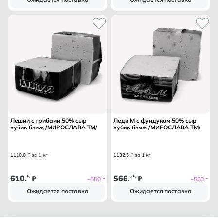
Леший с грибами 50% сыр
Леди М с фундуком 50% сыр
кубик бзмж /МИРОСЛАВА ТМ/
кубик бзмж /МИРОСЛАВА ТМ/
1110
.
0
₽ за 1 кг
1132
.
5
₽ за 1 кг
610
5
566
25
.
₽
.
₽
~550 г
~500 г
Ожидается поставка
Ожидается поставка