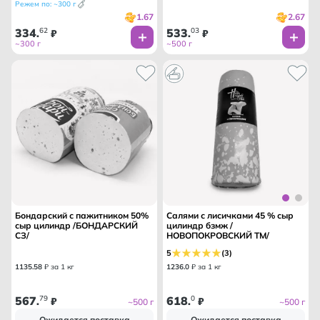
Режем по: ~300 г
1.67
2.67
334
62
533
03
.
₽
.
₽
~300 г
~500 г
Бондарский с пажитником 50%
Салями с лисичками 45 % сыр
сыр цилиндр /БОНДАРСКИЙ
цилиндр бзмж /
СЗ/
НОВОПОКРОВСКИЙ ТМ/
5
(3)
1135
.
58
₽ за 1 кг
1236
.
0
₽ за 1 кг
567
79
618
0
.
₽
.
₽
~500 г
~500 г
Ожидается поставка
Ожидается поставка