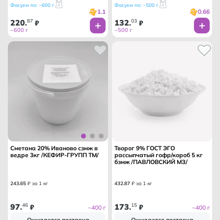
Фасуем по: ~600 г
Фасуем по: ~500 г
1.1
0.66
220
87
132
03
.
₽
.
₽
~600 г
~500 г
Сметана 20% Иваново сзмж в
Творог 9% ГОСТ ЭГО
ведре 3кг /КЕФИР-ГРУПП ТМ/
рассыпчатый гофр/короб 5 кг
бзмж /ПАВЛОВСКИЙ МЗ/
243
.
65
₽ за 1 кг
432
.
87
₽ за 1 кг
97
46
173
15
.
₽
.
₽
~400 г
~400 г
Ожидается поставка
Ожидается поставка