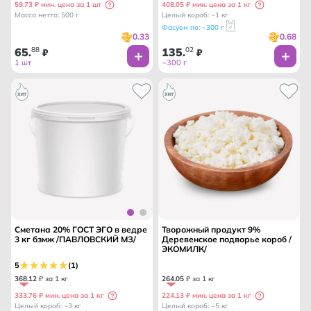
59.73 ₽ мин. цена за 1 шт
408.05 ₽ мин. цена за 1 кг
Масса нетто: 500 г
Целый короб: ~1 кг
Фасуем по: ~300 г
0.33
0.68
65
88
135
02
.
₽
.
₽
1 шт
~300 г
Сметана 20% ГОСТ ЭГО в ведре
Творожный продукт 9%
3 кг бзмж /ПАВЛОВСКИЙ МЗ/
Деревенское подворье короб /
ЭКОМИЛК/
5
(1)
368
.
12
₽ за 1 кг
264
.
05
₽ за 1 кг
333.76 ₽ мин. цена за 1 кг
224.13 ₽ мин. цена за 1 кг
Целый короб: ~3 кг
Целый короб: ~5 кг