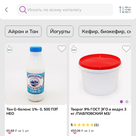
Айран и Тан
Йогурты
Кефир, биокефир, сн
Тан G-баланс 1%- 0, 500 ПЭТ
Творог 9% ГОСТ ЭГО в ведре 3
НЕО
кг /ПАВЛОВСКИЙ МЗ/
5
(1)
65
.
88
₽ за 1 шт
450
.
06
₽ за 1 кг