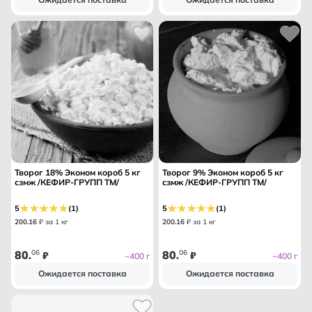
Творог 18% Эконом короб 5 кг
Творог 9% Эконом короб 5 кг
сзмж /КЕФИР-ГРУПП ТМ/
сзмж /КЕФИР-ГРУПП ТМ/
5
(1)
5
(1)
200
.
16
₽ за 1 кг
200
.
16
₽ за 1 кг
80
06
80
06
.
₽
.
₽
~400 г
~400 г
Ожидается поставка
Ожидается поставка