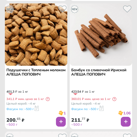
Подушечки с Топленым молоком
Бамбук со сливочной Ириской
АЛЕША ПОПОВИЧ
АЛЕША ПОПОВИЧ
401
.
3
₽ за 1 кг
423
.
54
₽ за 1 кг
341.1 ₽ мин. цена за 1 кг
360.01 ₽ мин. цена за 1 кг
Целый короб: ~4 кг
Целый короб: ~4 кг
Фасуем по: ~500 г
Фасуем по: ~500 г
1
1.06
200
65
211
77
.
₽
.
₽
~500 г
~500 г