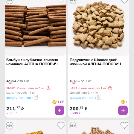
Бамбук с клубнично-сливочн
Подушечки с Шоколадной
начинкой АЛЕША ПОПОВИЧ
начинкой АЛЕША ПОПОВИЧ
423
.
54
₽ за 1 кг
401
.
3
₽ за 1 кг
360.01 ₽ мин. цена за 1 кг
341.1 ₽ мин. цена за 1 кг
Целый короб: ~4 кг
Целый короб: ~4 кг
Фасуем по: ~500 г
Фасуем по: ~500 г
1.06
1
211
77
200
65
.
₽
.
₽
~500 г
~500 г