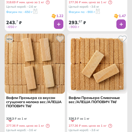
318.69 ₽ мин. цена за 1 кг
277.36 ₽ мин. цена за 1 кг
Целый короб: ~2.6 кг
Целый короб: ~3.6 кг
Фасуем по: ~650 г
Фасуем по: ~900 г
1.22
1.47
243
7
293
67
.
₽
.
₽
~650 г
~900 г
Вафли Премьера со вкусом
Вафли Премьера Сливочные
сгущеного молока вес /АЛЕША
вес /АЛЕША ПОПОВИЧ ТМ/
ПОПОВИЧ ТМ/
326
.
3
₽ за 1 кг
326
.
3
₽ за 1 кг
277.36 ₽ мин. цена за 1 кг
277.36 ₽ мин. цена за 1 кг
Целый короб: ~3.6 кг
Целый короб: ~3.6 кг