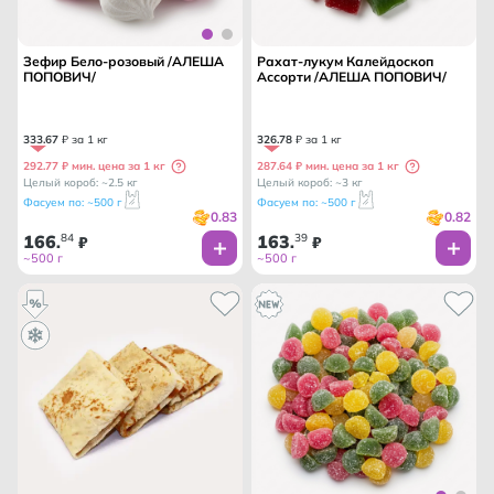
Зефир Бело-розовый /АЛЕША
Рахат-лукум Калейдоскоп
ПОПОВИЧ/
Ассорти /АЛЕША ПОПОВИЧ/
333
.
67
₽ за 1 кг
326
.
78
₽ за 1 кг
292.77 ₽ мин. цена за 1 кг
287.64 ₽ мин. цена за 1 кг
Целый короб: ~2.5 кг
Целый короб: ~3 кг
Фасуем по: ~500 г
Фасуем по: ~500 г
0.83
0.82
166
84
163
39
.
₽
.
₽
~500 г
~500 г