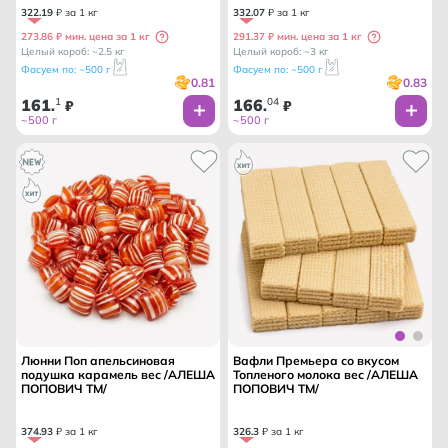
322
.
19
₽ за 1 кг
332
.
07
₽ за 1 кг
273.86 ₽ мин. цена за 1 кг
291.37 ₽ мин. цена за 1 кг
Целый короб: ~2.5 кг
Целый короб: ~3 кг
Фасуем по: ~500 г
Фасуем по: ~500 г
0.81
0.83
161
1
166
04
.
₽
.
₽
~500 г
~500 г
Люнни Поп апельсиновая
Вафли Премьера со вкусом
подушка карамель вес /АЛЕША
Топленого молока вес /АЛЕША
ПОПОВИЧ ТМ/
ПОПОВИЧ ТМ/
374
.
93
₽ за 1 кг
326
.
3
₽ за 1 кг