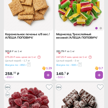
Карамельное печенье х/б вес /
Мармелад Трехслойный
АЛЕША ПОПОВИЧ/
весовой /АЛЕША ПОПОВИЧ/
303
.
6
₽ за 1 кг
281
.
79
₽ за 1 кг
275.26 ₽ мин. цена за 1 кг
247.25 ₽ мин. цена за 1 кг
Целый короб: ~1.7 кг
Целый короб: ~3 кг
Фасуем по: ~850 г
Фасуем по: ~500 г
1.29
0.7
258
06
140
9
.
₽
.
₽
~850 г
~500 г