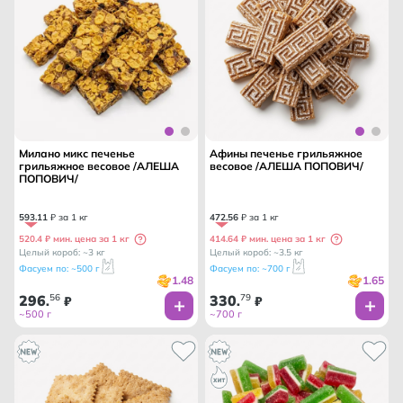
Милано микс печенье
Афины печенье грильяжное
грильяжное весовое /АЛЕША
весовое /АЛЕША ПОПОВИЧ/
ПОПОВИЧ/
593
.
11
₽ за 1 кг
472
.
56
₽ за 1 кг
520.4 ₽ мин. цена за 1 кг
414.64 ₽ мин. цена за 1 кг
Целый короб: ~3 кг
Целый короб: ~3.5 кг
Фасуем по: ~500 г
Фасуем по: ~700 г
1.48
1.65
296
56
330
79
.
₽
.
₽
~500 г
~700 г