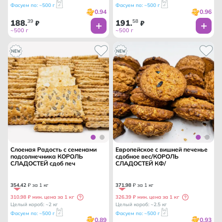
Фасуем по: ~500 г
Фасуем по: ~500 г
0.94
0.96
188
39
191
58
.
₽
.
₽
~500 г
~500 г
Слоеная Радость с семенами
Европейское с вишней печенье
подсолнечника КОРОЛЬ
сдобное вес/КОРОЛЬ
СЛАДОСТЕЙ сдоб печ
СЛАДОСТЕЙ КФ/
354
.
42
₽ за 1 кг
371
.
98
₽ за 1 кг
310.98 ₽ мин. цена за 1 кг
326.39 ₽ мин. цена за 1 кг
Целый короб: ~2 кг
Целый короб: ~2.5 кг
Фасуем по: ~500 г
Фасуем по: ~500 г
0.89
0.93