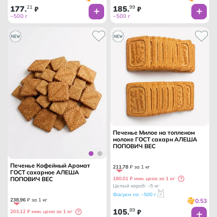
177
21
185
99
.
₽
.
₽
~500 г
~500 г
Печенье Милое на топленом
молоке ГОСТ сахарн АЛЕША
ПОПОВИЧ ВЕС
Печенье Кофейный Аромат
211
.
78
₽ за 1 кг
ГОСТ сахарное АЛЕША
180.01 ₽ мин. цена за 1 кг
ПОПОВИЧ ВЕС
Целый короб: ~5 кг
Фасуем по: ~500 г
238
.
96
₽ за 1 кг
0.53
105
89
.
₽
203.12 ₽ мин. цена за 1 кг