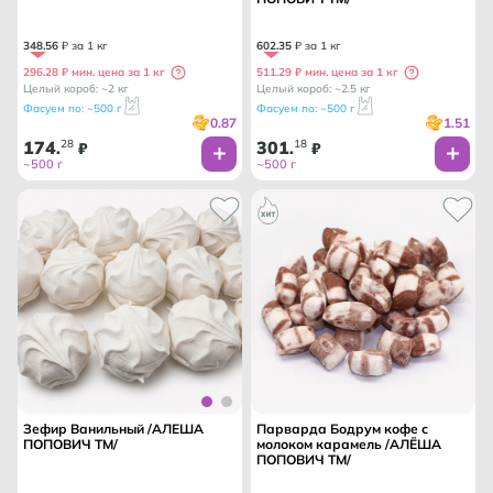
348
.
56
₽ за 1 кг
602
.
35
₽ за 1 кг
296.28 ₽ мин. цена за 1 кг
511.29 ₽ мин. цена за 1 кг
Целый короб: ~2 кг
Целый короб: ~2.5 кг
Фасуем по: ~500 г
Фасуем по: ~500 г
0.87
1.51
174
28
301
18
.
₽
.
₽
~500 г
~500 г
Зефир Ванильный /АЛЕША
Парварда Бодрум кофе с
ПОПОВИЧ ТМ/
молоком карамель /АЛЁША
ПОПОВИЧ ТМ/