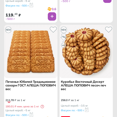
Целый короб: ~5 кг
~500 г
Фасуем по: ~500 г
0.6
119
48
.
₽
~500 г
Печенье Юбилей Традиционное
Курабье Восточный Десерт
сахарн ГОСТ АЛЕША ПОПОВИЧ
АЛЕША ПОПОВИЧ песоч печ
вес
вес
211
.
78
₽ за 1 кг
256
.
0
₽ за 1 кг
Целый короб: ~3.5 кг
180.01 ₽ мин. цена за 1 кг
Целый короб: ~5 кг
Фасуем по: ~500 г
Фасуем по: ~500 г