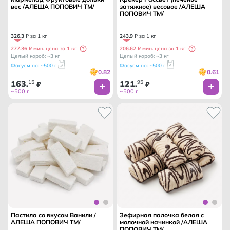
вес /АЛЕША ПОПОВИЧ ТМ/
затяжное) весовое /АЛЕША
ПОПОВИЧ ТМ/
326
.
3
₽ за 1 кг
243
.
9
₽ за 1 кг
277.36 ₽ мин. цена за 1 кг
206.62 ₽ мин. цена за 1 кг
Целый короб: ~3 кг
Целый короб: ~3 кг
Фасуем по: ~500 г
Фасуем по: ~500 г
0.82
0.61
163
15
121
95
.
₽
.
₽
~500 г
~500 г
Пастила со вкусом Ванили /
Зефирная палочка белая с
АЛЕША ПОПОВИЧ ТМ/
молочной начинкой /АЛЕША
ПОПОВИЧ ТМ/