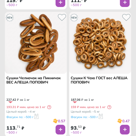
119
111
.
₽
.
₽
~500 г
~500 г
Сушки Челночок на Пикничок
Сушки К Чаю ГОСТ вес АЛЕША
ВЕС АЛЕША ПОПОВИЧ
ПОПОВИЧ
227
.
42
₽ за 1 кг
187
.
06
₽ за 1 кг
193.31 ₽ мин. цена за 1 кг
159 ₽ мин. цена за 1 кг
Целый короб: ~4 кг
Целый короб: ~5 кг
Фасуем по: ~500 г
Фасуем по: ~500 г
0.57
0.47
113
71
93
53
.
₽
.
₽
~500 г
~500 г