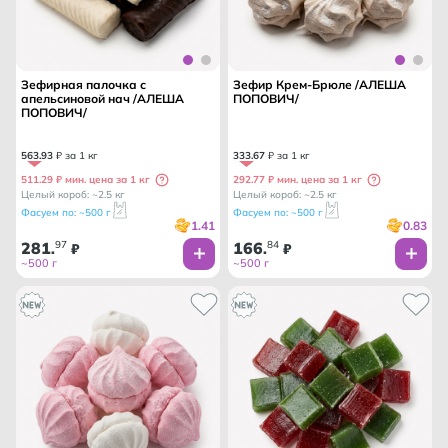
Зефирная палочка с
Зефир Крем-Брюле /АЛЕША
апельсиновой нач /АЛЕША
ПОПОВИЧ/
ПОПОВИЧ/
563
.
93
₽ за 1 кг
333
.
67
₽ за 1 кг
511.29 ₽ мин. цена за 1 кг
292.77 ₽ мин. цена за 1 кг
Целый короб: ~2.5 кг
Целый короб: ~2.5 кг
Фасуем по: ~500 г
Фасуем по: ~500 г
1.41
0.83
281
97
166
84
.
₽
.
₽
~500 г
~500 г