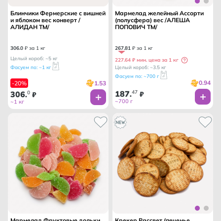
Блинчики Фермерские с вишней
Мармелад желейный Ассорти
и яблоком вес конверт /
(полусфера) вес /АЛЕША
АЛИДАН ТМ/
ПОПОВИЧ ТМ/
306
.
0
₽ за 1 кг
267
.
81
₽ за 1 кг
Целый короб: ~5 кг
227.64 ₽ мин. цена за 1 кг
Фасуем по: ~1 кг
Целый короб: ~3.5 кг
Фасуем по: ~700 г
0.94
1.53
-20%
187
47
306
0
.
₽
.
₽
~700 г
~1 кг
Мармелад Фруктовые дольки
Крекер Рассвет (печенье