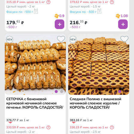
315.18 ₽ мин. цена за 1 кг
379.62 ₽ мин. цена за 1 кг
Целый короб: ~2 кг
Целый короб: ~1.5 кг
Фасуем по: ~500 г
Фасуем по: ~500 г
0.9
1.08
179
61
216
33
.
₽
.
₽
~500 г
~500 г
СЕТОЧКА с банановой
Сладкая Поляна с вишневой
кремовой начинкой слоеное
начинкой слоеное изделие /
печенье /КОРОЛЬ СЛАДОСТЕЙ/
КОРОЛЬ СЛАДОСТЕЙ/
376
.
77
₽ за 1 кг
383
.
16
₽ за 1 кг
330.59 ₽ мин. цена за 1 кг
336.19 ₽ мин. цена за 1 кг
Целый короб: ~2 кг
Целый короб: ~2.5 кг