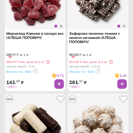
Мармелад Клюква в сахаре вес
Зефирная палочка темная с
/АЛЕША ПОПОВИЧ/
молочн начинкой /АЛЕША
ПОПОВИЧ/
285
.
77
₽ за 1 кг
563
.
93
₽ за 1 кг
250.74 ₽ мин. цена за 1 кг
511.29 ₽ мин. цена за 1 кг
Целый короб: ~3 кг
Целый короб: ~2.5 кг
Фасуем по: ~500 г
Фасуем по: ~500 г
0.71
1.41
142
89
281
97
.
₽
.
₽
~500 г
~500 г