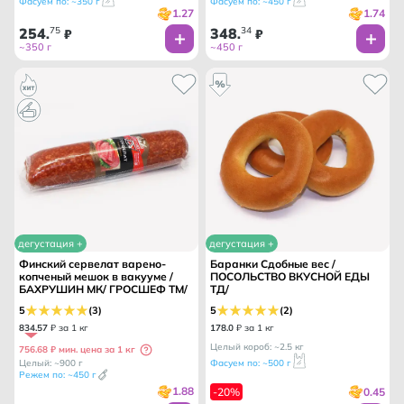
Фасуем по: ~350 г
Фасуем по: ~450 г
1.27
1.74
254
75
348
34
.
₽
.
₽
~350 г
~450 г
дегустация +
дегустация +
Финский сервелат варено-
Баранки Сдобные вес /
копченый мешок в вакууме /
ПОСОЛЬСТВО ВКУСНОЙ ЕДЫ
БАХРУШИН МК/ ГРОСШЕФ ТМ/
ТД/
5
(3)
5
(2)
834
.
57
₽ за 1 кг
178
.
0
₽ за 1 кг
Целый короб: ~2.5 кг
756.68 ₽ мин. цена за 1 кг
Целый: ~900 г
Фасуем по: ~500 г
Режем по: ~450 г
1.88
0.45
-20%