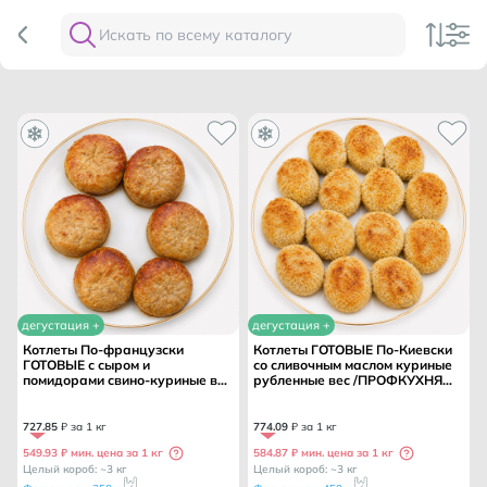
дегустация +
дегустация +
Котлеты По-французски
Котлеты ГОТОВЫЕ По-Киевски
ГОТОВЫЕ с сыром и
со сливочным маслом куриные
помидорами свино-куриные вес
рубленные вес /ПРОФКУХНЯ
/ПРОФКУХНЯ ТМ/
ТМ/
727
.
85
₽ за 1 кг
774
.
09
₽ за 1 кг
549.93 ₽ мин. цена за 1 кг
584.87 ₽ мин. цена за 1 кг
Целый короб: ~3 кг
Целый короб: ~3 кг