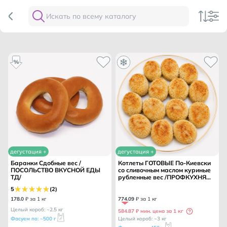
дегустация +
дегустация +
Баранки Сдобные вес /
Котлеты ГОТОВЫЕ По-Киевски
ПОСОЛЬСТВО ВКУСНОЙ ЕДЫ
со сливочным маслом куриные
ТД/
рубленные вес /ПРОФКУХНЯ
ТМ/
5
(2)
178
.
0
₽ за 1 кг
774
.
09
₽ за 1 кг
Целый короб: ~2.5 кг
584.87 ₽ мин. цена за 1 кг
Фасуем по: ~500 г
Целый короб: ~3 кг