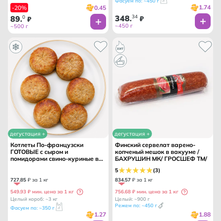
Фасуем по: ~450 г
1.74
0.45
-20%
348
34
89
0
.
₽
.
₽
~450 г
~500 г
дегустация +
дегустация +
Котлеты По-французски
Финский сервелат варено-
ГОТОВЫЕ с сыром и
копченый мешок в вакууме /
помидорами свино-куриные вес
БАХРУШИН МК/ ГРОСШЕФ ТМ/
/ПРОФКУХНЯ ТМ/
5
(3)
727
.
85
₽ за 1 кг
834
.
57
₽ за 1 кг
549.93 ₽ мин. цена за 1 кг
756.68 ₽ мин. цена за 1 кг
Целый короб: ~3 кг
Целый: ~900 г
Режем по: ~450 г
Фасуем по: ~350 г
1.27
1.88