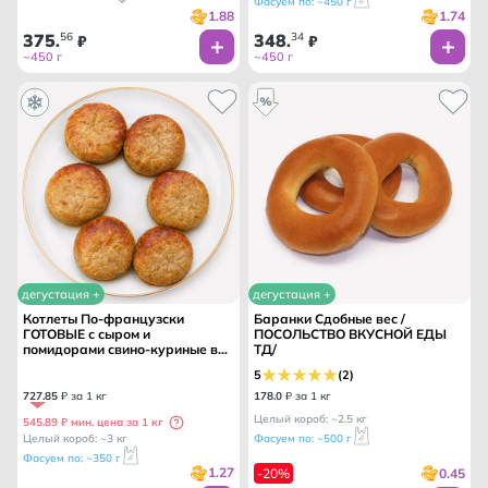
Фасуем по: ~450 г
1.88
1.74
375
56
348
34
.
₽
.
₽
~450 г
~450 г
дегустация +
дегустация +
Котлеты По-французски
Баранки Сдобные вес /
ГОТОВЫЕ с сыром и
ПОСОЛЬСТВО ВКУСНОЙ ЕДЫ
помидорами свино-куриные вес
ТД/
/ПРОФКУХНЯ ТМ/
5
(2)
727
.
85
₽ за 1 кг
178
.
0
₽ за 1 кг
Целый короб: ~2.5 кг
545.89 ₽ мин. цена за 1 кг
Целый короб: ~3 кг
Фасуем по: ~500 г
Фасуем по: ~350 г
1.27
0.45
-20%