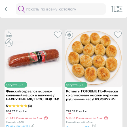
дегустация +
дегустация +
Финский сервелат варено-
Котлеты ГОТОВЫЕ По-Киевски
копченый мешок в вакууме /
со сливочным маслом куриные
БАХРУШИН МК/ ГРОСШЕФ ТМ/
рубленные вес /ПРОФКУХНЯ
ТМ/
5
(3)
834
.
57
₽ за 1 кг
774
.
09
₽ за 1 кг
751.11 ₽ мин. цена за 1 кг
580.57 ₽ мин. цена за 1 кг
Целый: ~900 г
Целый короб: ~3 кг
Режем по: ~450 г