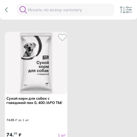
Сухой корм для собак с
говядиной пак 0, 400 /АРО ТМ/
74
.
85
₽ за 1 шт
74
85
.
₽
1 шт