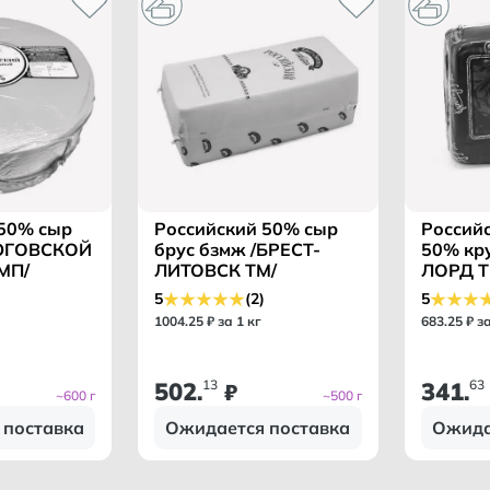
 50% сыр
Российский 50% сыр
Россий
/ЮГОВСКОЙ
брус бзмж /БРЕСТ-
50% кр
МП/
ЛИТОВСК ТМ/
ЛОРД Т
5
(2)
5
1004
.
25
₽ за 1 кг
683
.
25
₽ з
502
13
341
63
.
₽
.
~600 г
~500 г
 поставка
Ожидается поставка
Ожида