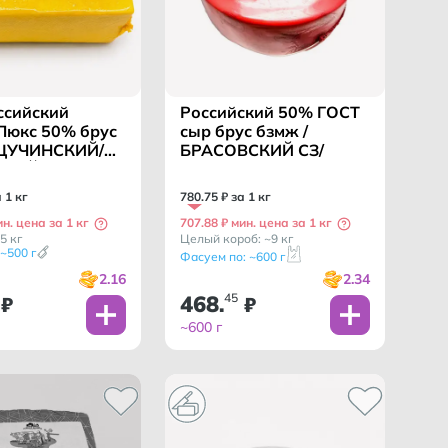
ссийский
Российский 50% ГОСТ
Люкс 50% брус
сыр брус бзмж /
ЩУЧИНСКИЙ/
БРАСОВСКИЙ СЗ/
НЫЙ МИР/
УСЬ
а 1 кг
780
.
75
₽ за 1 кг
ин. цена за 1 кг
707.88 ₽ мин. цена за 1 кг
5 кг
Целый короб: ~9 кг
~500 г
Фасуем по: ~600 г
2.16
2.34
468
45
₽
.
₽
~600 г