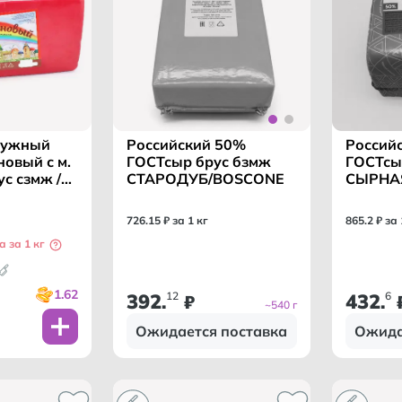
чужный
Российский 50%
Россий
новый с м.
ГОСТсыр брус бзмж
ГОСТсыр
СТАРОДУБ/BOSCONE
СЫРНА
726
.
15
₽ за 1 кг
865
.
2
₽ за 
а за 1 кг
1.62
392
12
432
6
.
₽
.
~540 г
Ожидается поставка
Ожида