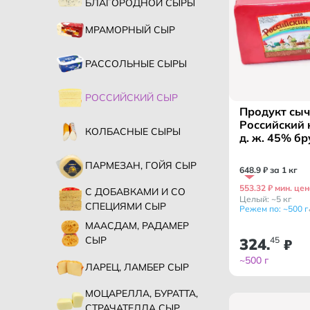
БЛАГОРОДНОЙ СЫРЫ
МРАМОРНЫЙ СЫР
РАССОЛЬНЫЕ СЫРЫ
РОССИЙСКИЙ СЫР
Продукт сы
Российский 
КОЛБАСНЫЕ СЫРЫ
д. ж. 45% брус сзмж /
ЛОРД/
ПАРМЕЗАН, ГОЙЯ СЫР
648
.
9
₽ за 1 кг
553.32 ₽ мин. цен
С ДОБАВКАМИ И СО
Целый: ~5 кг
СПЕЦИЯМИ СЫР
Режем по: ~500 г
МААСДАМ, РАДАМЕР
СЫР
324
45
.
₽
~500 г
ЛАРЕЦ, ЛАМБЕР СЫР
МОЦАРЕЛЛА, БУРАТТА,
СТРАЧАТЕЛЛА СЫР