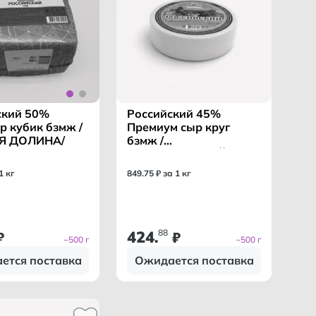
Российский 45%
ский 50%
Премиум сыр круг
 кубик бзмж /
бзмж /
Я ДОЛИНА/
ПОЧИНКОВСКИЙ МСЗ/
849
.
75
₽ за 1 кг
1 кг
424
88
₽
.
₽
~500 г
~500 г
ется поставка
Ожидается поставка