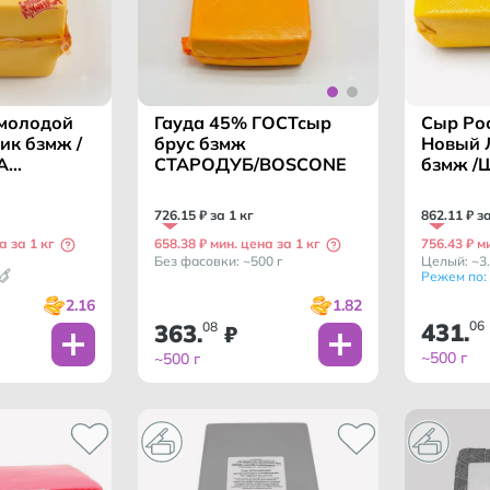
 молодой
Сыр Ро
Гауда 45% ГОСТсыр
ик бзмж /
Новый 
брус бзмж
А
бзмж /
СТАРОДУБ/BOSCONE
ЕЛАРУСЬ
МОЛОЧ
БЕЛАР
862
.
11
₽ з
726
.
15
₽ за 1 кг
а за 1 кг
756.43 ₽ м
658.38 ₽ мин. цена за 1 кг
Целый: ~3.
Без фасовки: ~500 г
Режем по: 
2.16
1.82
431
06
363
08
.
.
₽
~500 г
~500 г