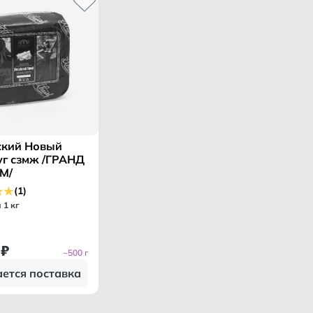
ский Новый
уг сзмж /ГРАНД
М/
(1)
а 1 кг
₽
~500 г
ется поставка