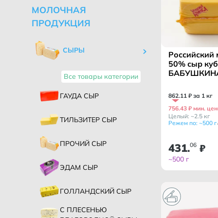
МОЛОЧНАЯ
ПРОДУКЦИЯ
СЫРЫ
Российский
50% сыр куб
БАБУШКИН
Все товары категории
КРЫНКА/ Б
ГАУДА СЫР
862
.
11
₽ за 1 кг
756.43 ₽ мин. цен
Целый: ~2.5 кг
ТИЛЬЗИТЕР СЫР
Режем по: ~500 г
ПРОЧИЙ СЫР
431
06
.
₽
~500 г
ЭДАМ СЫР
ГОЛЛАНДСКИЙ СЫР
С ПЛЕСЕНЬЮ