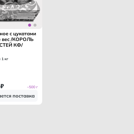
ное с цукатами
е вес /КОРОЛЬ
СТЕЙ КФ/
а 1 кг
₽
~500 г
ется поставка