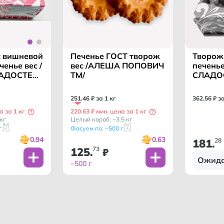
Печенье ГОСТ творож
с вишневой
Творож
вес /АЛЕША ПОПОВИЧ
енье вес /
печень
ТМ/
АДОСТЕЙ
СЛАДО
251
.
46
₽ за 1 кг
362
.
56
₽ з
220.63 ₽ мин. цена за 1 кг
а за 1 кг
Целый короб: ~3.5 кг
кг
Фасуем по: ~500 г
г
0.63
0.94
181
28
.
125
73
.
₽
Ожида
~500 г