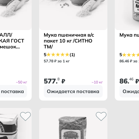
АЛЛ/
Мука пшеничная в/с
Мука п
КАЯ ГОСТ
пакет 10 кг /СИТНО
 мешок
ТМ/
5
(1)
5
57
.
78
₽ за 1 кг
86
.
46
₽ за
577
8
86
46
.
₽
.
₽
~50 кг
~10 кг
 поставка
Ожидается поставка
Ожида