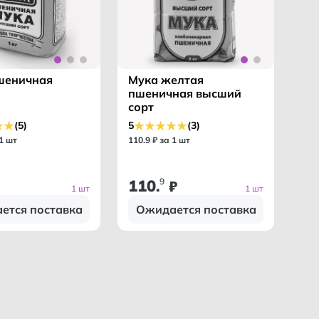
шеничная
Мука желтая
пшеничная высший
сорт
(5)
5
(3)
 1 шт
110
.
9
₽ за 1 шт
110
9
.
₽
1 шт
1 шт
ется поставка
Ожидается поставка