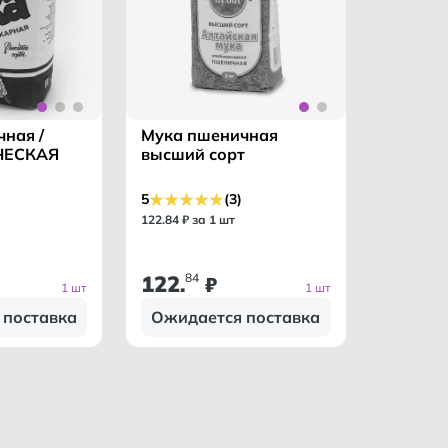
ная /
Мука пшеничная
ЧЕСКАЯ
высший сорт
5
(3)
122
.
84
₽ за 1 шт
122
84
.
₽
1 шт
1 шт
 поставка
Ожидается поставка