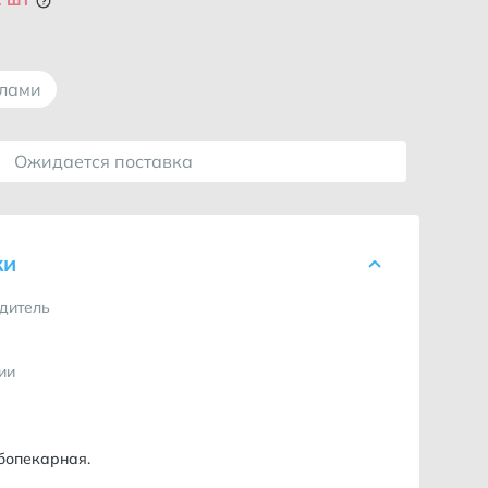
ллами
Ожидается поставка
ки
дитель
ии
бопекарная.