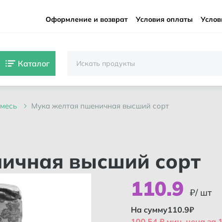
Оформление и возврат
Условия оплаты
Услов
Каталог
 смесь
мука желтая пшеничная высший сорт
ничная высший сорт
110
.
9
₽/ шт
На сумму
110.9
₽
100.54 ₽ мин. цена за 