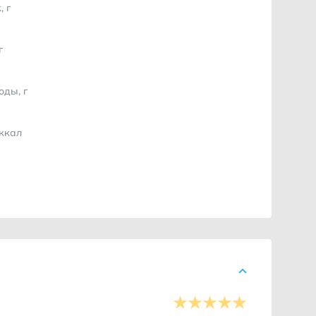
, г
г
оды, г
 ккал