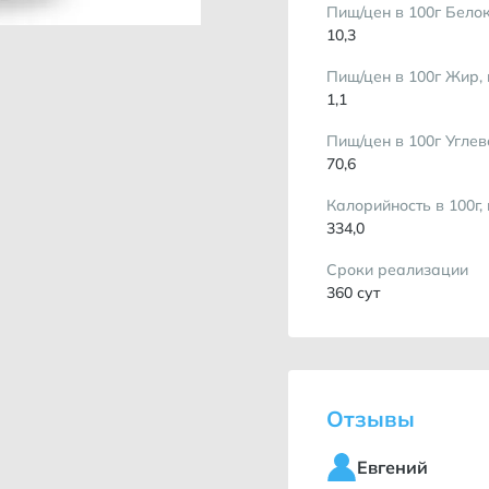
Пищ/цен в 100г Белок
10,3
Пищ/цен в 100г Жир, 
1,1
Пищ/цен в 100г Углев
70,6
Калорийность в 100г,
334,0
Сроки реализации
360 сут
Отзывы
Евгений