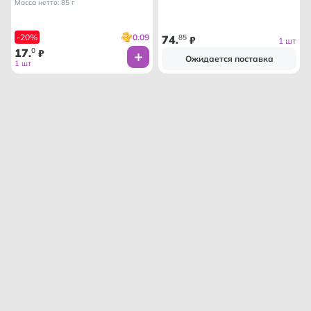
Масса нетто: 85 г
0.09
-20%
74
85
.
₽
1 шт
17
0
.
₽
Ожидается поставка
1 шт