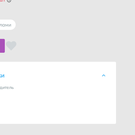
ллами
ки
дитель