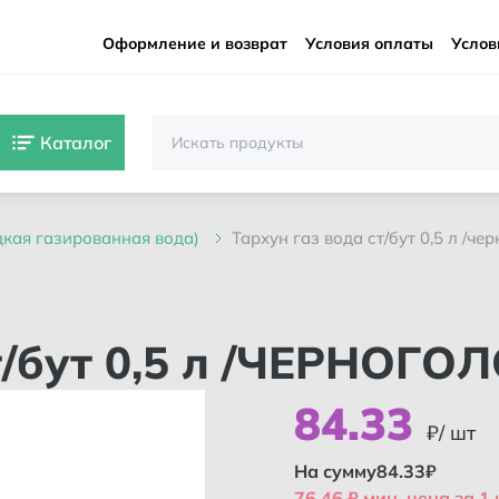
Оформление и возврат
Условия оплаты
Услов
Каталог
дкая газированная вода)
тархун газ вода ст/бут 0,5 л /че
ст/бут 0,5 л /ЧЕРНОГО
84
.
33
₽/ шт
На сумму
84.33
₽
76.46 ₽ мин. цена за 1