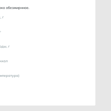
око обезжирнное.
, г
г
оды, г
 ккал
емпература)