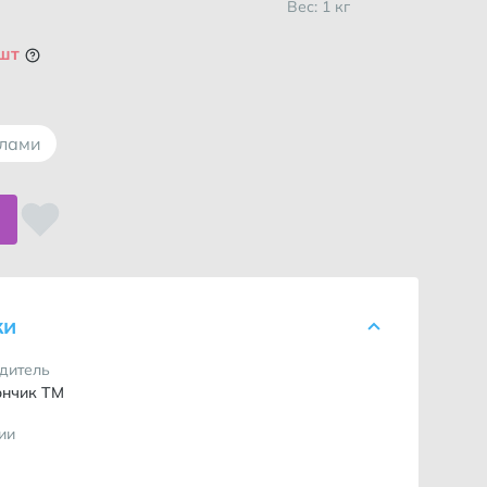
Вес: 1 кг
 шт
ллами
ки
дитель
ончик ТМ
ии