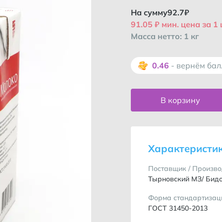
На сумму
92.7
₽
91.05 ₽ мин. цена за 1
Масса нетто: 1 кг
0.46
- вернём ба
В корзину
Характеристи
Поставщик / Произво
Тырновский МЗ/ Бид
Форма стандартизац
ГОСТ 31450-2013