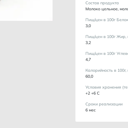
Состав продукта
Молоко цельное, мол
Пищ/цен в 100г Белок
3,0
Пищ/цен в 100г Жир, 
3,2
Пищ/цен в 100г Углев
4,7
Калорийность в 100г,
60,0
Условия хранения (т
+2 +6 С
Сроки реализации
6 мес