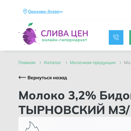
Орехово-Зуево
главная
каталог
молочная продукция
м
Вернуться назад
Молоко 3,2% Бидончик ГОСТ ульта/пастер терта/пак 1л /
ТЫРНОВСКИЙ МЗ/