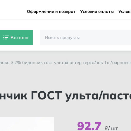
Оформление и возврат
Условия оплаты
Услов
Каталог
олоко 3,2% бидончик гост ульта/пастер терта/пак 1л /тырновс
92
.
7
₽/ шт