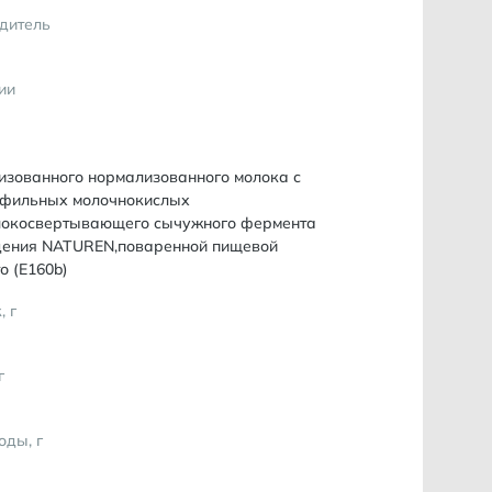
дитель
ии
ризованного нормализованного молока с
офильных молочнокислых
локосвертывающего сычужного фермента
дения NATUREN,поваренной пищевой
о (Е160b)
, г
г
оды, г