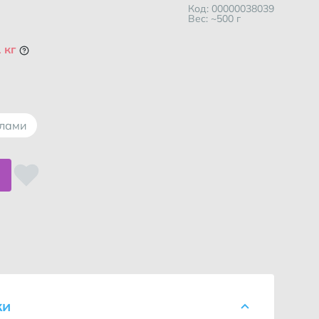
Код: 00000038039
Вес: ~500 г
 кг
ллами
спользоваться услугой?
ки