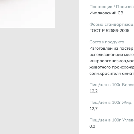
Поставщик / Произво
Ичалковский СЗ
Форма стандартизац
ГОСТ Р 52686-2006
Состав продукта
Изготовлен из пасте
использованием мез
микроорганизмов,мо
животного происхож
соли,красителя аннат
Пищ/цен в 100г Белок
12,2
Пищ/цен в 100г Жир, 
12,7
Пищ/цен в 100г Углев
0,0