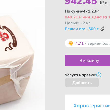
942
.
45
₽/ кг
На сумму
471.23
₽
848.21 ₽ мин. цена за 1
Целый: ~2 кг
Режем по: ~500 г
4.71
- вернём ба
В корзину
Услуга нарезки:
Добавить
Как во
Характеристи