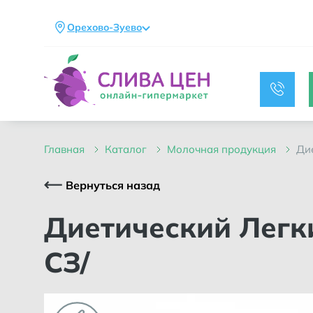
Орехово-Зуево
главная
каталог
молочная продукция
д
Вернуться назад
Диетический Легкий 27% сыр брус бзмж /ИЧАЛКОВСКИЙ
СЗ/