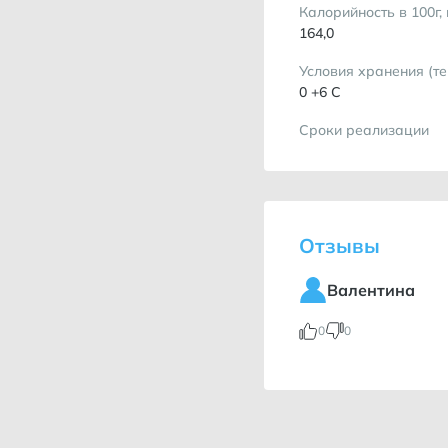
Калорийность в 100г,
164,0
Условия хранения (т
0 +6 С
Сроки реализации
6 мес
Отзывы
Валентина
0
0