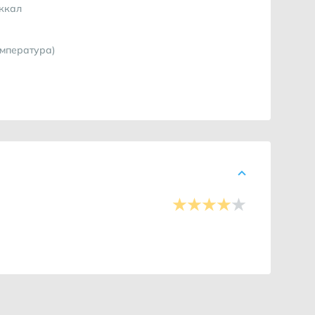
 ккал
емпература)