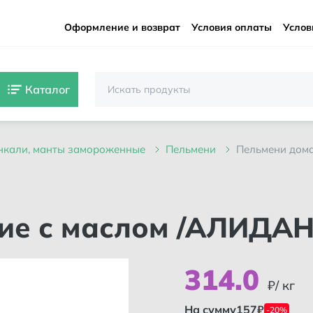
Оформление и возврат
Условия оплаты
Услов
Каталог
хинкали, манты замороженные
пельмени
пельмени дом
ие с маслом /АЛИДАН
314
.
0
₽/ кг
На сумму
157
₽
-20%