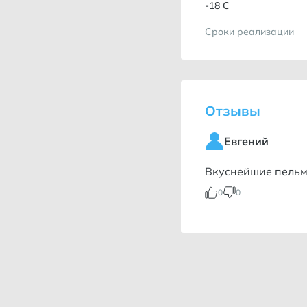
-18 С
Сроки реализации
6 мес
Отзывы
Евгений
Вкуснейшие пель
0
0