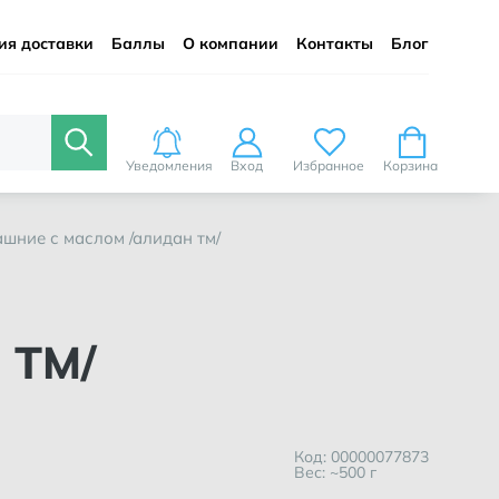
ия доставки
Баллы
О компании
Контакты
Блог
Уведомления
Вход
Избранное
Корзина
ашние с маслом /алидан тм/
 ТМ/
Код: 00000077873
Вес: ~500 г