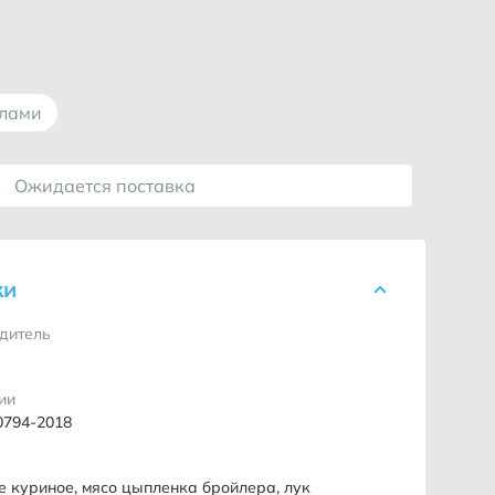
ллами
Ожидается поставка
ки
дитель
ии
0794-2018
е куриное, мясо цыпленка бройлера, лук