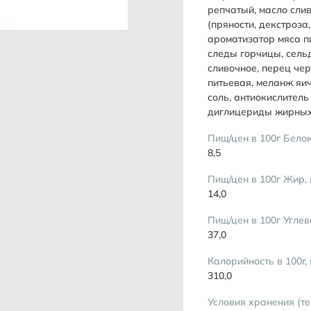
репчатый, масло слив
(пряности, декстроза
ароматизатор мяса п
следы горчицы, сель
сливочное, перец чер
питьевая, меланж яи
соль, антиокислитель
диглицериды жирных 
Пищ/цен в 100г Белок
8,5
Пищ/цен в 100г Жир, 
14,0
Пищ/цен в 100г Углев
37,0
Калорийность в 100г,
310,0
Условия хранения (т