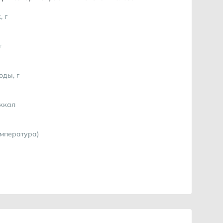
, г
г
оды, г
 ккал
емпература)