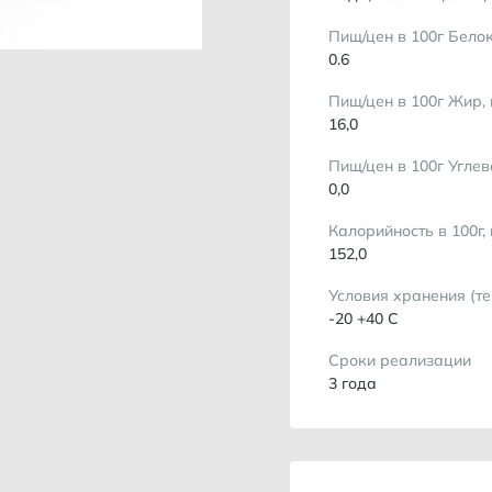
Пищ/цен в 100г Белок
0.6
Пищ/цен в 100г Жир, 
16,0
Пищ/цен в 100г Углев
0,0
Калорийность в 100г,
152,0
Условия хранения (т
-20 +40 С
Сроки реализации
3 года