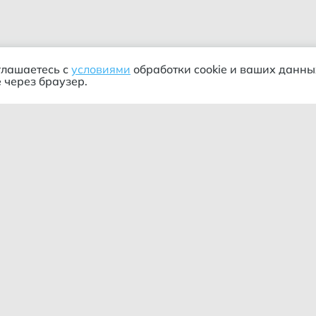
глашаетесь с
условиями
обработки cookie и ваших данны
 через браузер.
ания
Информация
пании
Оформление заказа