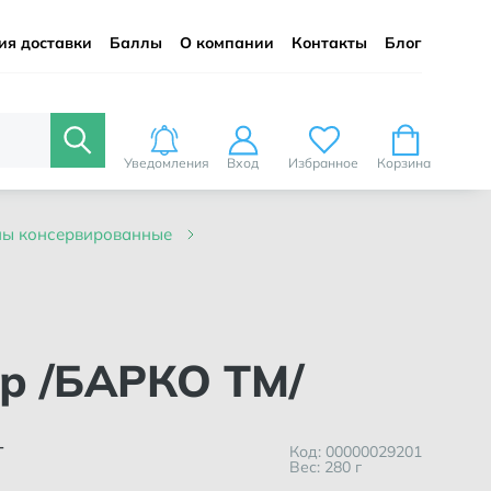
ия доставки
Баллы
О компании
Контакты
Блог
Уведомления
Вход
Избранное
Корзина
ины консервированные
гр /БАРКО ТМ/
т
Код: 00000029201
Вес: 280 г