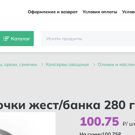
Оформление и возврат
Условия оплаты
Услов
Каталог
ы, орехи, семечки
консервы овощные
оливки и масл
точки жест/банка 280 
100
.
75
₽/ ш
На сумму
100.75
₽