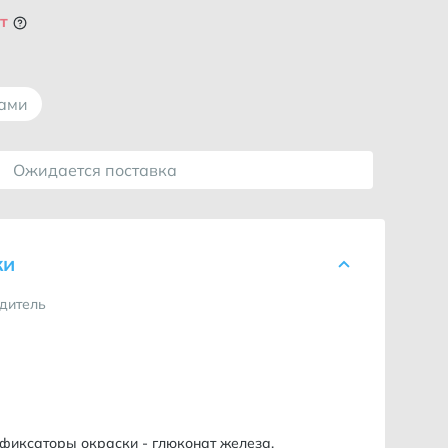
т
лами
Ожидается поставка
ки
дитель
 фиксаторы окраски - глюконат железа.