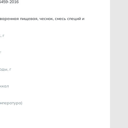
6459-2016
варенная пищевая, чеснок, смесь специй и
, г
г
оды, г
 ккал
емпература)