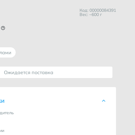
Код: 00000084391
Вес: ~600 г
ллами
Ожидается поставка
ки
дитель
ии