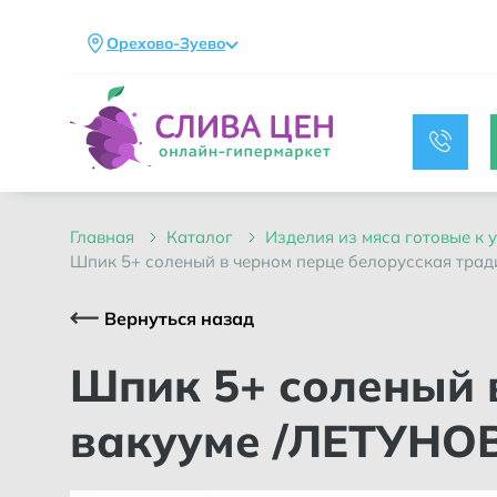
Орехово-Зуево
главная
каталог
изделия из мяса готовые к
шпик 5+ соленый в черном перце белорусская трад
Вернуться назад
Шпик 5+ соленый в черном перце Белорусская традиция в
вакууме /ЛЕТУНО