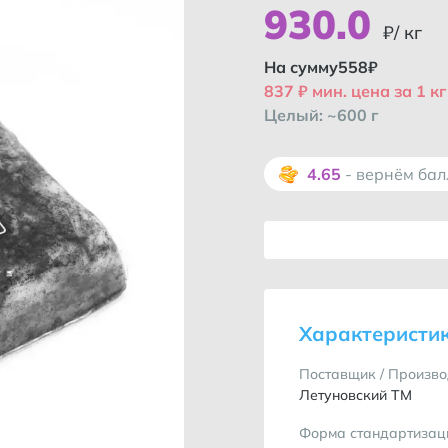
930
.
0
₽/ кг
На сумму
558
₽
837 ₽ мин. цена за 1 кг
Целый: ~600 г
4.65
- вернём ба
Характеристи
Поставщик / Произво
Летуновский ТМ
Форма стандартизац