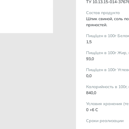
ТУ 10.13.15-014-3767
Состав продукта
Шпик свиной, соль по
пряностей.
Пищ/цен в 100г Белок
1,5
Пищ/цен в 100г Жир, 
93,0
Пищ/цен в 100г Углев
0,0
Калорийность в 100г,
840,0
Условия хранения (т
0 +6 С
Сроки реализации
60 сут