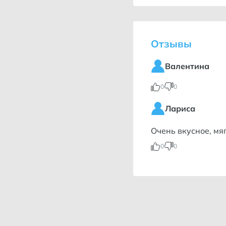
Отзывы
Валентина
0
0
Лариса
Очень вкусное, мя
0
0