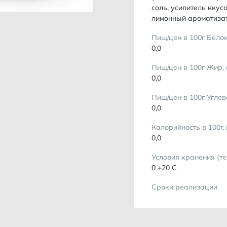
соль, усилитель вкус
лимонный ароматизат
Пищ/цен в 100г Белок
0,0
Пищ/цен в 100г Жир, 
0,0
Пищ/цен в 100г Углев
0,0
Калорийность в 100г,
0,0
Условия хранения (т
0 +20 С
Сроки реализации
2 года