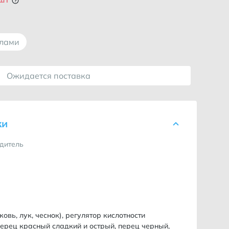
ллами
Ожидается поставка
ки
дитель
вь, лук, чеснок), регулятор кислотности
перец красный сладкий и острый, перец черный,