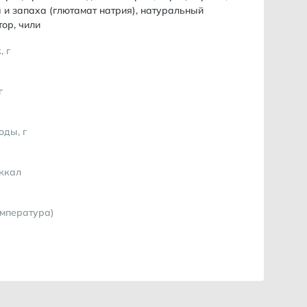
а и запаха (глютамат натрия), натуральный
ор, чили
, г
г
оды, г
 ккал
емпература)