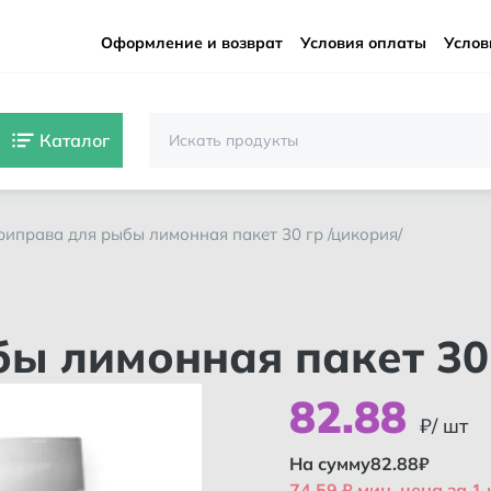
Оформление и возврат
Условия оплаты
Услов
Каталог
приправа для рыбы лимонная пакет 30 гр /цикория/
бы лимонная пакет 3
82
.
88
₽/ шт
На сумму
82.88
₽
74.59 ₽ мин. цена за 1