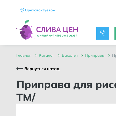
Орехово-Зуево
главная
каталог
бакалея
приправы
Вернуться назад
Приправа для риса и макарон в пакете 30гр /ЦИКОРИЯ
ТМ/