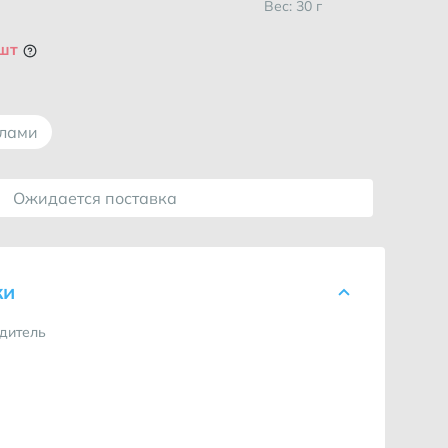
Вес: 30 г
 шт
ллами
Ожидается поставка
ки
дитель