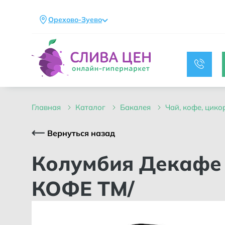
Орехово-Зуево
главная
каталог
бакалея
чай, кофе, цик
Вернуться назад
Колумбия Декафе кофе в Дрип пакетах 1 шт. /ТЕЙСТИ
КОФЕ ТМ/