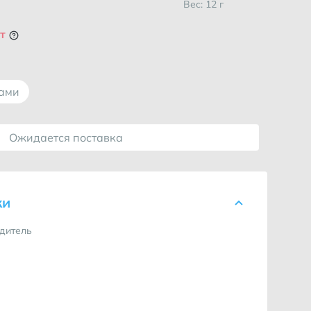
Вес: 12 г
т
лами
Ожидается поставка
ки
дитель