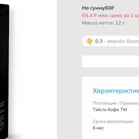
На сумму
60
₽
54.4 ₽ мин. цена за 1 ш
Масса нетто: 12 г
0.3
- вернём бал
Характеристи
Поставщик / Произво
Тэйсти Кофе ТМ
Сроки реализации
6 мес