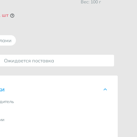
Вес: 100 г
1 шт
ллами
Ожидается поставка
ки
дитель
ии