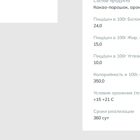
Состав продукта
Какао-порошок, аром
Пищ/цен в 100г Белок
24,0
Пищ/цен в 100г Жир, 
15,0
Пищ/цен в 100г Углев
10,0
Калорийность в 100г,
350,0
Условия хранения (т
+15 +21 С
Сроки реализации
360 сут