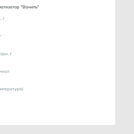
атизатор "Ваниль"
, г
г
оды, г
 ккал
емпература)