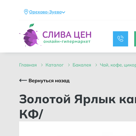
Орехово-Зуево
главная
каталог
бакалея
чай, кофе, цик
Вернуться назад
Золотой Ярлык какао пакет 100 г /КРАСНЫЙ ОКТЯБРЬ
КФ/