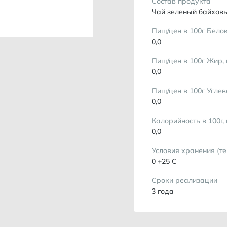
Состав продукта
Чай зеленый байхов
Пищ/цен в 100г Белок
0,0
Пищ/цен в 100г Жир, 
0,0
Пищ/цен в 100г Углев
0,0
Калорийность в 100г,
0,0
Условия хранения (т
0 +25 С
Сроки реализации
3 года