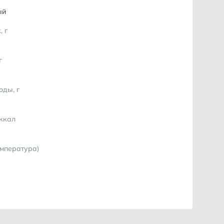
ый
, г
г
оды, г
 ккал
емпература)