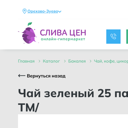
Орехово-Зуево
главная
каталог
бакалея
чай, кофе, цик
Вернуться назад
Чай зеленый 25 пакетиков пачка 50 гр /ПРИНЦЕССА ЯВА
ТМ/