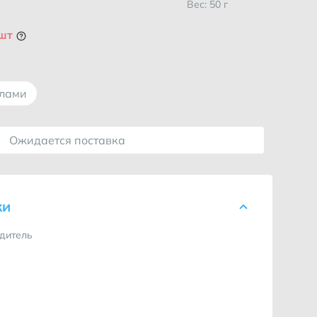
Вес: 50 г
 шт
ллами
Ожидается поставка
ки
дитель