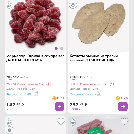
Мармелад Клюква в сахаре вес
Котлеты рыбные из трески
/АЛЕША ПОПОВИЧ/
весовые /БРЯНСКИЕ ПФ/
285
.
77
₽ за 1 кг
420
.
05
₽ за 1 кг
250.74 ₽ мин. цена за 1 кг
368.56 ₽ мин. цена за 1 кг
Целый короб: ~3 кг
Целый короб: ~1 кг
Фасуем по: ~500 г
Фасуем по: ~600 г
0.71
1.26
142
89
252
03
.
₽
.
₽
~500 г
~600 г