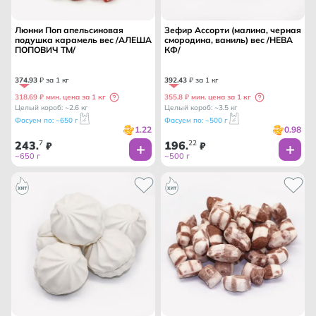
Люнни Поп апельсиновая
Зефир Ассорти (малина, черная
подушка карамель вес /АЛЕША
смородина, ваниль) вес /НЕВА
ПОПОВИЧ ТМ/
КФ/
374
.
93
₽ за 1 кг
392
.
43
₽ за 1 кг
318.69 ₽ мин. цена за 1 кг
355.8 ₽ мин. цена за 1 кг
Целый короб: ~2.6 кг
Целый короб: ~3.5 кг
Фасуем по: ~650 г
Фасуем по: ~500 г
1.22
0.98
243
7
196
22
.
₽
.
₽
~650 г
~500 г