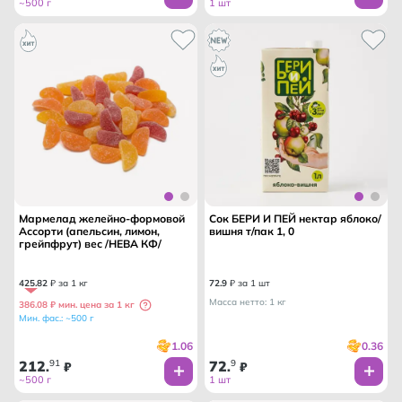
~500 г
1 шт
Мармелад желейно-формовой
Сок БЕРИ И ПЕЙ нектар яблоко/
Ассорти (апельсин, лимон,
вишня т/пак 1, 0
грейпфрут) вес /НЕВА КФ/
425
.
82
₽ за 1 кг
72
.
9
₽ за 1 шт
Масса нетто: 1 кг
386.08 ₽ мин. цена за 1 кг
Мин. фас.: ~500 г
1.06
0.36
212
91
72
9
.
₽
.
₽
~500 г
1 шт