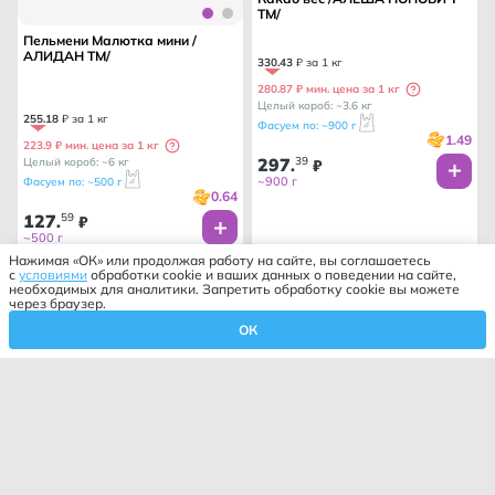
ТМ/
Пельмени Малютка мини /
АЛИДАН ТМ/
330
.
43
₽ за 1 кг
280.87 ₽ мин. цена за 1 кг
Целый короб: ~3.6 кг
255
.
18
₽ за 1 кг
Фасуем по: ~900 г
1.49
223.9 ₽ мин. цена за 1 кг
297
39
Целый короб: ~6 кг
.
₽
~900 г
Фасуем по: ~500 г
0.64
127
59
.
₽
~500 г
Нажимая «ОК» или продолжая работу на сайте, вы соглашаетесь
с
условиями
обработки cookie и ваших данных о поведении на сайте,
необходимых для аналитики. Запретить обработку cookie вы можете
через браузер.
ОК
Корзина
Профиль
Избранное
Главная
Каталог
Фильтр
Закрыть
Сортировка
Закрыть
По умолчанию
Категории
По возрастанию