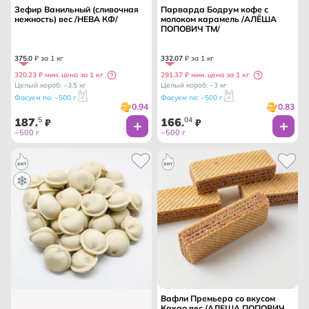
Зефир Ванильный (сливочная
Парварда Бодрум кофе с
нежность) вес /НЕВА КФ/
молоком карамель /АЛЁША
ПОПОВИЧ ТМ/
375
.
0
₽ за 1 кг
332
.
07
₽ за 1 кг
320.23 ₽ мин. цена за 1 кг
291.37 ₽ мин. цена за 1 кг
Целый короб: ~3.5 кг
Целый короб: ~3 кг
Фасуем по: ~500 г
Фасуем по: ~500 г
0.94
0.83
187
5
166
04
.
₽
.
₽
~500 г
~500 г
Вафли Премьера со вкусом
Какао вес /АЛЕША ПОПОВИЧ