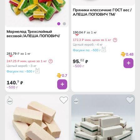
Пряники классичкие ГОСТ вес /
АЛЕША ПОПОВИЧ ТМ/
Мармелад Трехслойный
190
.
04
₽ за 1 кг
весовой /АЛЕША ПОПОВИЧ/
172.3 ₽ мин. цена за 1 кг
Целый короб: ~4 кг
Фасуем по: ~500 г
281
.
79
₽ за 1 кг
0.48
95
02
.
₽
247.25 ₽ мин. цена за 1 кг
~500 г
Целый короб: ~3 кг
Фасуем по: ~500 г
0.7
140
9
.
₽
~500 г