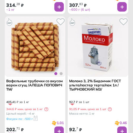
314
28
307
83
.
₽
.
₽
~1 кг
~600 г (6 шт)
Вафельные трубочки со вкусом
Молоко 3, 2% Бидончик ГОСТ
варен сгущ /АЛЕША ПОПОВИЧ
ульта/пастер терта/пак 1л /
ТМ/
ТЫРНОВСКИЙ МЗ/
405
.
41
₽ за 1 кг
92
.
7
₽ за 1 шт
344.6 ₽ мин. цена за 1 кг
91.05 ₽ мин. цена за 1 шт
Целый короб: ~4 кг
Масса нетто: 1 кг
Фасуем по: ~500 г
1.01
0.46
202
71
92
7
.
₽
.
₽