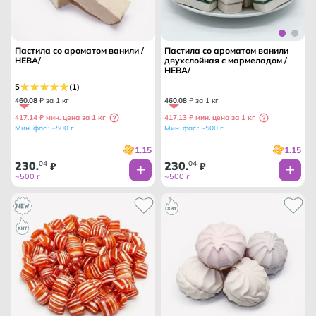
Пастила со ароматом ванили /
Пастила со ароматом ванили
НЕВА/
двухслойная с мармеладом /
НЕВА/
5
(1)
460
.
08
₽ за 1 кг
460
.
08
₽ за 1 кг
417.14 ₽ мин. цена за 1 кг
417.13 ₽ мин. цена за 1 кг
Мин. фас.: ~500 г
Мин. фас.: ~500 г
1.15
1.15
230
04
230
04
.
₽
.
₽
~500 г
~500 г