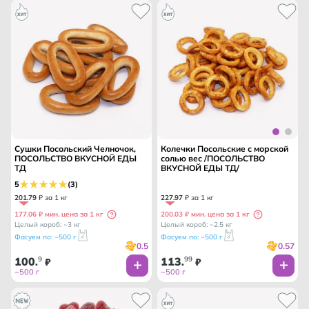
Сушки Посольский Челночок,
Колечки Посольские с морской
ПОСОЛЬСТВО ВКУСНОЙ ЕДЫ
солью вес /ПОСОЛЬСТВО
ТД
ВКУСНОЙ ЕДЫ ТД/
5
(3)
201
.
79
₽ за 1 кг
227
.
97
₽ за 1 кг
177.06 ₽ мин. цена за 1 кг
200.03 ₽ мин. цена за 1 кг
Целый короб: ~3 кг
Целый короб: ~2.5 кг
Фасуем по: ~500 г
Фасуем по: ~500 г
0.5
0.57
100
9
113
99
.
₽
.
₽
~500 г
~500 г