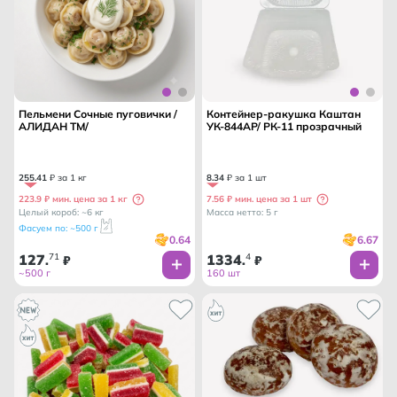
Пельмени Сочные пуговички /
Контейнер-ракушка Каштан
АЛИДАН ТМ/
УК-844АР/ РК-11 прозрачный
255
.
41
₽ за 1 кг
8
.
34
₽ за 1 шт
223.9 ₽ мин. цена за 1 кг
7.56 ₽ мин. цена за 1 шт
Целый короб: ~6 кг
Масса нетто: 5 г
Фасуем по: ~500 г
0.64
6.67
127
71
1334
4
.
₽
.
₽
~500 г
160 шт