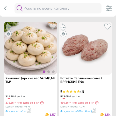
Хинкали Царские вес /АЛИДАН
Котлеты Телячьи весовые /
ТМ/
БРЯНСКИЕ ПФ/
5
(1)
314
.
28
₽ за 1 кг
513
.
05
₽ за 1 кг
275.55 ₽ мин. цена за 1 кг
450.16 ₽ мин. цена за 1 кг
Целый короб: ~6 кг
Целый короб: ~1 кг
Фасуем по: ~1 кг
Фасуем по: ~600 г (6 шт.)
1.57
1.54