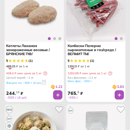
Котлеты Лакомая
Колбаски Палермо
замороженные весовые /
сырокопченые в газ/среде /
БРЯНСКИЕ ПФ/
ВЕЛМИТ ТМ/
5
(1)
5
(1)
488
.
25
₽ за 1 кг
1392
.
0
₽ за 1 кг
428.4 ₽ мин. цена за 1 кг
1262.08 ₽ мин. цена за 1 кг
Целый короб: ~1 кг
Без фасовки: ~1.1 кг
Мин. фас.: ~550 г
Фасуем по: ~500 г (4 шт.)
1.22
3.83
244
13
765
6
.
₽
.
₽
~500 г (4 шт)
~550 г