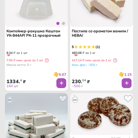
Контейнер-ракушка Каштан
Пастила со ароматом ванили /
УК-844АР/ РК-11 прозрачный
НЕВА/
5
(1)
8
.
34
₽ за 1 шт
460
.
08
₽ за 1 кг
7.56 ₽ мин. цена за 1 шт
417.14 ₽ мин. цена за 1 кг
Масса нетто: 5 г
Мин. фас.: ~500 г
6.67
1.15
1334
4
230
04
.
₽
.
₽
160 шт
~500 г