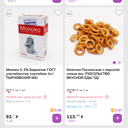
~500 г
~500 г
Молоко 3, 2% Бидончик ГОСТ
Колечки Посольские с морской
ульта/пастер терта/пак 1л /
солью вес /ПОСОЛЬСТВО
ТЫРНОВСКИЙ МЗ/
ВКУСНОЙ ЕДЫ ТД/
92
.
7
₽ за 1 шт
227
.
97
₽ за 1 кг
91.05 ₽ мин. цена за 1 шт
200.03 ₽ мин. цена за 1 кг
Масса нетто: 1 кг
Целый короб: ~2.5 кг
Фасуем по: ~500 г
0.46
0.57
92
7
113
99
.
₽
.
₽
1 шт
~500 г