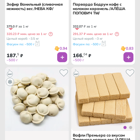
Зефир Ванильный (сливочная
Парварда Бодрум кофе с
нежность) вес /НЕВА КФ/
молоком карамель /АЛЁША
ПОПОВИЧ ТМ/
375
.
0
₽ за 1 кг
332
.
07
₽ за 1 кг
320.23 ₽ мин. цена за 1 кг
291.37 ₽ мин. цена за 1 кг
Целый короб: ~3.5 кг
Целый короб: ~3 кг
Фасуем по: ~500 г
Фасуем по: ~500 г
0.94
0.83
187
5
166
04
.
₽
.
₽
~500 г
~500 г
Вафли Премьера со вкусом
Топленого молока вес /АЛЕША