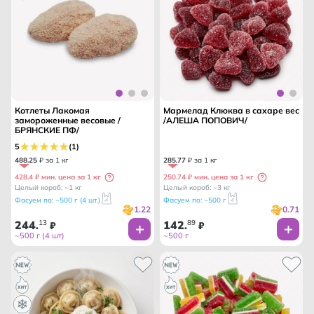
Котлеты Лакомая
Мармелад Клюква в сахаре вес
замороженные весовые /
/АЛЕША ПОПОВИЧ/
БРЯНСКИЕ ПФ/
5
(1)
488
.
25
₽ за 1 кг
285
.
77
₽ за 1 кг
428.4 ₽ мин. цена за 1 кг
250.74 ₽ мин. цена за 1 кг
Целый короб: ~1 кг
Целый короб: ~3 кг
Фасуем по: ~500 г (4 шт.)
Фасуем по: ~500 г
1.22
0.71
244
13
142
89
.
₽
.
₽
~500 г (4 шт)
~500 г