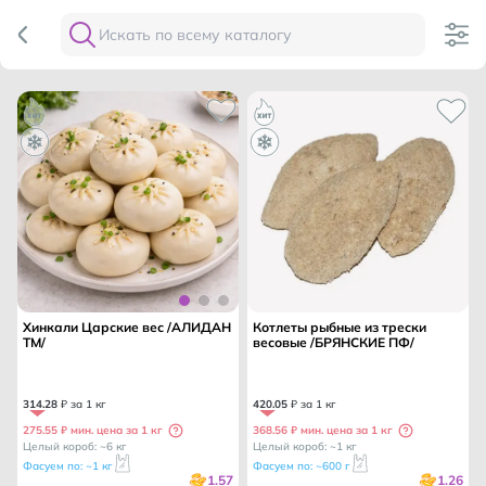
Хинкали Царские вес /АЛИДАН
Котлеты рыбные из трески
ТМ/
весовые /БРЯНСКИЕ ПФ/
314
.
28
₽ за 1 кг
420
.
05
₽ за 1 кг
275.55 ₽ мин. цена за 1 кг
368.56 ₽ мин. цена за 1 кг
Целый короб: ~6 кг
Целый короб: ~1 кг
Фасуем по: ~1 кг
Фасуем по: ~600 г
1.57
1.26