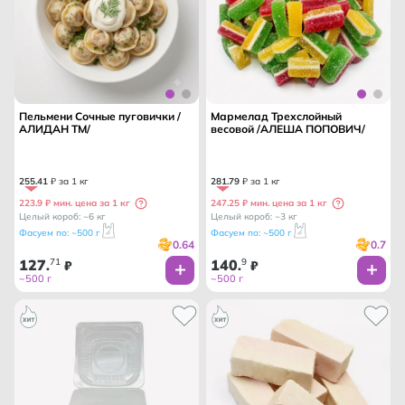
Пельмени Сочные пуговички /
Мармелад Трехслойный
АЛИДАН ТМ/
весовой /АЛЕША ПОПОВИЧ/
255
.
41
₽ за 1 кг
281
.
79
₽ за 1 кг
223.9 ₽ мин. цена за 1 кг
247.25 ₽ мин. цена за 1 кг
Целый короб: ~6 кг
Целый короб: ~3 кг
Фасуем по: ~500 г
Фасуем по: ~500 г
0.64
0.7
127
71
140
9
.
₽
.
₽
~500 г
~500 г