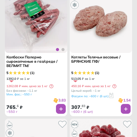
Колбаски Палермо
Котлеты Телячьи весовые /
сырокопченые в газ/среде /
БРЯНСКИЕ ПФ/
ВЕЛМИТ ТМ/
5
(1)
5
(1)
1392
.
0
₽ за 1 кг
513
.
05
₽ за 1 кг
1262.08 ₽ мин. цена за 1 кг
450.16 ₽ мин. цена за 1 кг
Без фасовки: ~1.1 кг
Целый короб: ~1 кг
Мин. фас.: ~550 г
Фасуем по: ~600 г (6 шт.)
3.83
1.54
765
6
307
83
.
₽
.
₽
~550 г
~600 г (6 шт)