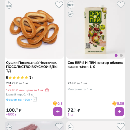
Сушки Посольский Челночок,
Сок БЕРИ И ПЕЙ нектар яблоко/
ПОСОЛЬСТВО ВКУСНОЙ ЕДЫ
вишня т/пак 1, 0
ТД
5
(3)
201
.
79
₽ за 1 кг
72
.
9
₽ за 1 шт
Масса нетто: 1 кг
177.06 ₽ мин. цена за 1 кг
Целый короб: ~3 кг
Фасуем по: ~500 г
0.5
0.36
100
9
72
9
.
₽
.
₽
~500 г
1 шт