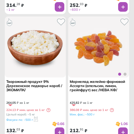
314
28
252
03
.
₽
.
₽
~1 кг
~600 г
Творожный продукт 9%
Мармелад желейно-формовой
Деревенское подворье короб /
Ассорти (апельсин, лимон,
ЭКОМИЛК/
грейпфрут) вес /НЕВА КФ/
264
.
05
₽ за 1 кг
425
.
82
₽ за 1 кг
224.13 ₽ мин. цена за 1 кг
386.08 ₽ мин. цена за 1 кг
Целый короб: ~5 кг
Мин. фас.: ~500 г
Фасуем по: ~500 г
0.66
1.06
132
03
212
91
.
₽
.
₽