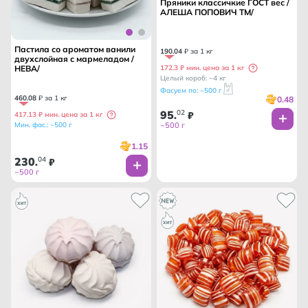
Пряники классичкие ГОСТ вес /
АЛЕША ПОПОВИЧ ТМ/
Пастила со ароматом ванили
190
.
04
₽ за 1 кг
двухслойная с мармеладом /
172.3 ₽ мин. цена за 1 кг
НЕВА/
Целый короб: ~4 кг
Фасуем по: ~500 г
460
.
08
₽ за 1 кг
0.48
95
02
.
₽
417.13 ₽ мин. цена за 1 кг
~500 г
Мин. фас.: ~500 г
1.15
230
04
.
₽
~500 г