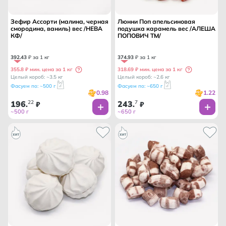
Зефир Ассорти (малина, черная
Люнни Поп апельсиновая
смородина, ваниль) вес /НЕВА
подушка карамель вес /АЛЕША
КФ/
ПОПОВИЧ ТМ/
392
.
43
₽ за 1 кг
374
.
93
₽ за 1 кг
355.8 ₽ мин. цена за 1 кг
318.69 ₽ мин. цена за 1 кг
Целый короб: ~3.5 кг
Целый короб: ~2.6 кг
Фасуем по: ~500 г
Фасуем по: ~650 г
0.98
1.22
196
22
243
7
.
₽
.
₽
~500 г
~650 г