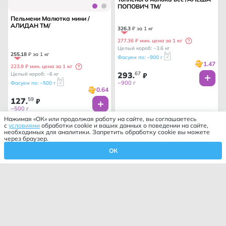
ПОПОВИЧ ТМ/
Пельмени Малютка мини /
АЛИДАН ТМ/
326
.
3
₽ за 1 кг
277.36 ₽ мин. цена за 1 кг
Целый короб: ~3.6 кг
255
.
18
₽ за 1 кг
Фасуем по: ~900 г
1.47
223.9 ₽ мин. цена за 1 кг
293
67
Целый короб: ~6 кг
.
₽
~900 г
Фасуем по: ~500 г
0.64
127
59
.
₽
~500 г
Нажимая «ОК» или продолжая работу на сайте, вы соглашаетесь
с
условиями
обработки cookie и ваших данных о поведении на сайте,
необходимых для аналитики. Запретить обработку cookie вы можете
через браузер.
ОК
Корзина
Профиль
Избранное
Главная
Каталог
Фильтр
Закрыть
Сортировка
Закрыть
По умолчанию
Категории
По возрастанию