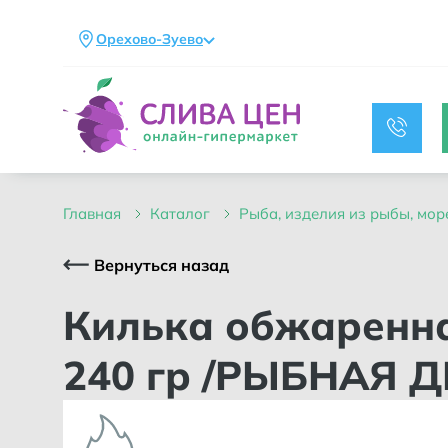
Орехово-Зуево
главная
каталог
рыба, изделия из рыбы, мо
Вернуться назад
Килька обжаренная в томатном соусе жест/банка ключ
240 гр /РЫБНАЯ 