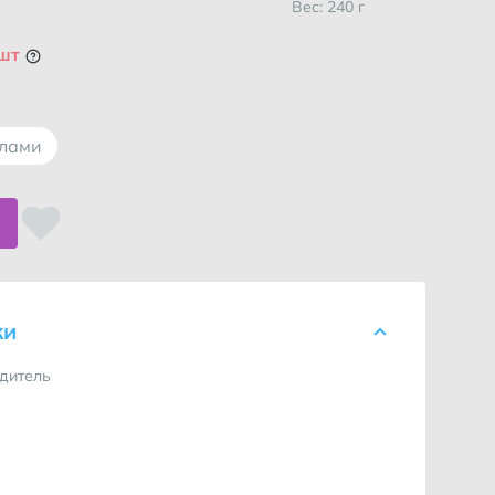
Вес: 240 г
 шт
ллами
ки
дитель