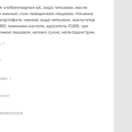
 хлебопекарная в/с, вода питьевая, масло
ж яичный, соль поваренная пищевая. Начинка
картофель свежий, вода питьевая, эмульгатор
450, лимонная кислота, краситель Е100), лук
енная пищевая, молоко сухое, мальтодекстрин.
, г
г
оды, г
 ккал
емпература)