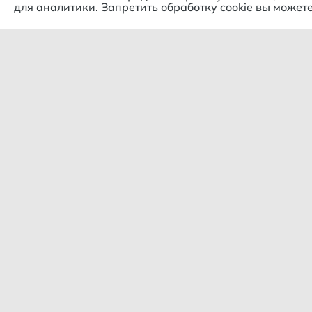
для аналитики. Запретить обработку cookie вы можете
Комп
© 2018 – 2026 Гипермаркет
продуктов "Слива цен"
О ком
Политика конфиденциальности
Конта
Сотру