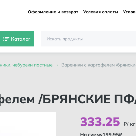
Оформление и возврат
Условия оплаты
Услов
Каталог
еники, чебуреки постные
вареники с картофелем /брянски
офелем /БРЯНСКИЕ ПФ
333
.
25
₽/ кг
На сумму
199.95
₽