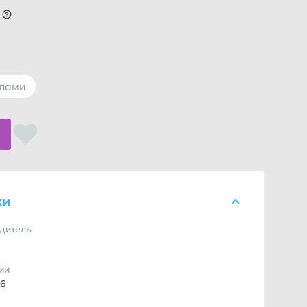
ллами
ки
дитель
ии
16