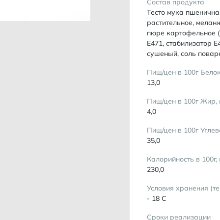
Состав продукта
Тесто мука пшеничная
растительное, мелан
пюре картофельное (
Е471, стабилизатор Е
сушеный, соль повар
Пищ/цен в 100г Белок
13,0
Пищ/цен в 100г Жир, 
4,0
Пищ/цен в 100г Углев
35,0
Калорийность в 100г,
230,0
Условия хранения (т
- 18 С
Сроки реализации