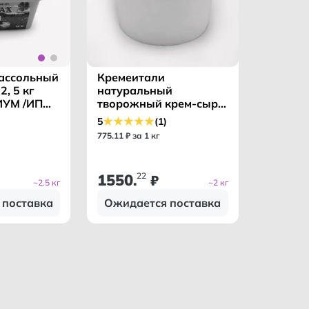
Кремеитали
рассольный
натуральный
2, 5 кг
творожный крем-сыр
ИУМ /ИП
ГОСТ 60% в ведре
 /
5
(1)
бзмж /ПАВЛОВСКИЙ
775
.
11
₽ за 1 кг
МЗ/
1550
22
.
₽
~2.5 кг
~2 кг
 поставка
Ожидается поставка