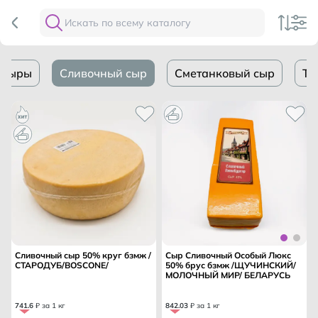
 сыры
Сливочный сыр
Сметанковый сыр
Тв
Сливочный сыр 50% круг бзмж /
Сыр Сливочный Особый Люкс
СТАРОДУБ/BOSCONE/
50% брус бзмж /ЩУЧИНСКИЙ/
МОЛОЧНЫЙ МИР/ БЕЛАРУСЬ
741
.
6
₽ за 1 кг
842
.
03
₽ за 1 кг