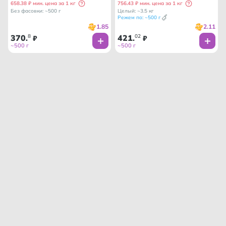
658.38 ₽ мин. цена за 1 кг
756.43 ₽ мин. цена за 1 кг
Без фасовки: ~500 г
Целый: ~3.5 кг
Режем по: ~500 г
1.85
2.11
370
8
421
02
.
₽
.
₽
~500 г
~500 г