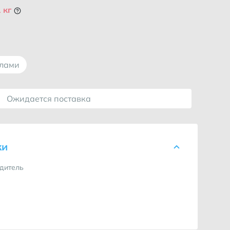
 кг
ллами
Ожидается поставка
ки
дитель