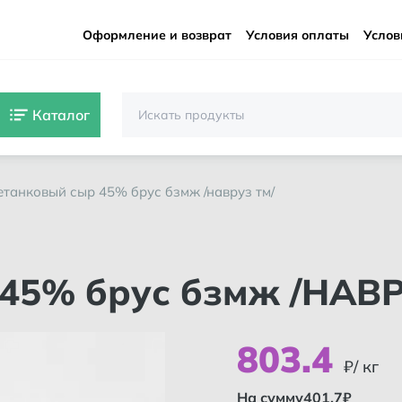
Оформление и возврат
Условия оплаты
Услов
Каталог
метанковый сыр 45% брус бзмж /навруз тм/
 45% брус бзмж /НАВ
803
.
4
₽/ кг
На сумму
401.7
₽