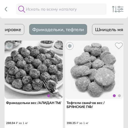
панировке
Фрикадельки, тефтели
Шницель мясн
Фрикадельки вес /АЛИДАН ТМ/
Тефтели свин/гов вес /
БРЯНСКИЕ ПФ/
288
.
94
₽ за 1 кг
398
.
35
₽ за 1 кг