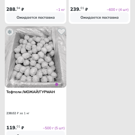
288
94
239
01
.
₽
.
₽
~1 кг
~600 г (4 шт)
Ожидается поставка
Ожидается поставка
Тефтели /МОЖАЙ/ГУРМАН
238
.
02
₽ за 1 кг
119
01
.
₽
~500 г (5 шт)