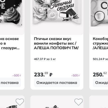
на основе
Птичьи сказки вкус
Кокобэр
о в
ванили конфеты вес /
стружк
 глазури
АЛЕША ПОПОВИЧ ТМ/
/АЛЕШ
АЛЕША
ТМ/
М/
467
.
37
₽ за 1 кг
501
.
24
₽ з
233
69
250
62
.
₽
.
~500 г
~500 г
 поставка
Ожидается поставка
Ожида