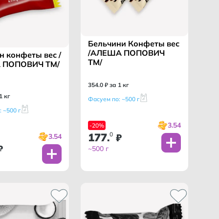
Бельчини Конфеты вес
/АЛЕША ПОПОВИЧ
 конфеты вес /
ТМ/
 ПОПОВИЧ ТМ/
354
.
0
₽ за 1 кг
1 кг
Фасуем по: ~500 г
 ~500 г
3.54
-20%
177
0
.
₽
3.54
₽
~500 г