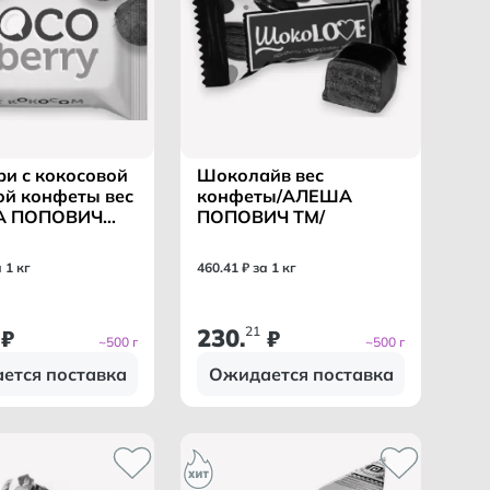
и с кокосовой
Шоколайв вес
ой конфеты вес
конфеты/АЛЕША
А ПОПОВИЧ
ПОПОВИЧ ТМ/
а 1 кг
460
.
41
₽ за 1 кг
230
21
₽
.
₽
~500 г
~500 г
ется поставка
Ожидается поставка