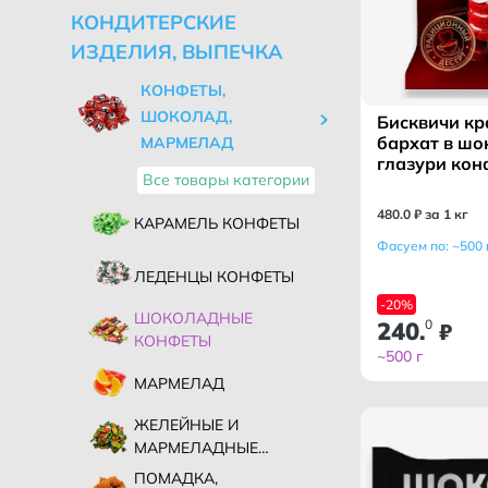
КОНДИТЕРСКИЕ
ИЗДЕЛИЯ, ВЫПЕЧКА
КОНФЕТЫ,
ШОКОЛАД,
Бисквичи к
бархат в ш
МАРМЕЛАД
глазури кон
Все товары категории
АЛЕША ПОП
480
.
0
₽ за 1 кг
КАРАМЕЛЬ КОНФЕТЫ
Фасуем по: ~500 
ЛЕДЕНЦЫ КОНФЕТЫ
-20%
ШОКОЛАДНЫЕ
240
0
.
₽
КОНФЕТЫ
~500 г
МАРМЕЛАД
ЖЕЛЕЙНЫЕ И
МАРМЕЛАДНЫЕ
КОНФЕТЫ
ПОМАДКА,