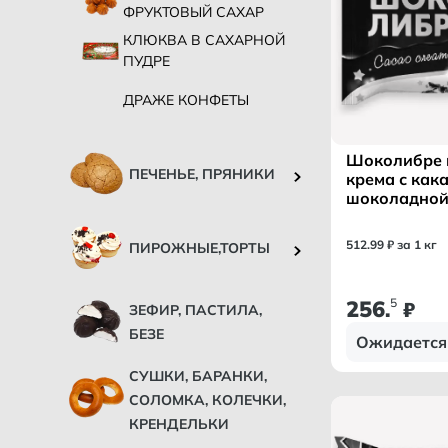
ФРУКТОВЫЙ САХАР
КЛЮКВА В САХАРНОЙ
ПУДРЕ
ДРАЖЕ КОНФЕТЫ
Шоколибре 
ПЕЧЕНЬЕ, ПРЯНИКИ
крема с кака
шоколадной
конф вес /
ПОПОВИЧ Т
512
.
99
₽ за 1 кг
ПИРОЖНЫЕ,ТОРТЫ
256
5
.
₽
ЗЕФИР, ПАСТИЛА,
БЕЗЕ
Ожидается
СУШКИ, БАРАНКИ,
СОЛОМКА, КОЛЕЧКИ,
КРЕНДЕЛЬКИ