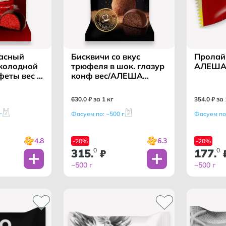
расный
Бисквичи со вкус
Пролайн
околодной
трюфеля в шок. глазур
АЛЕША
феты вес /
конф вес/АЛЕША
ОВИЧ ТМ/
ПОПОВИЧ ТМ/
630
.
0
₽ за 1 кг
354
.
0
₽ за 
г
Фасуем по: ~500 г
Фасуем по:
4.8
6.3
-20%
-20%
315
0
177
0
.
₽
.
~500 г
~500 г