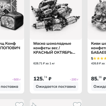
гущ Конф
Маска шоколадные
Киви ш
А ПОПОВИЧ
конфеты вес /
конфеты
КРАСНЫЙ ОКТЯБРЬ
БАБАЕ
КФ/
5
628
.
71
₽ за 1 кг
426
.
8
₽ за 
125
74
85
36
.
₽
.
₽
~500 г
~200 г
 поставка
Ожидается поставка
Ожида