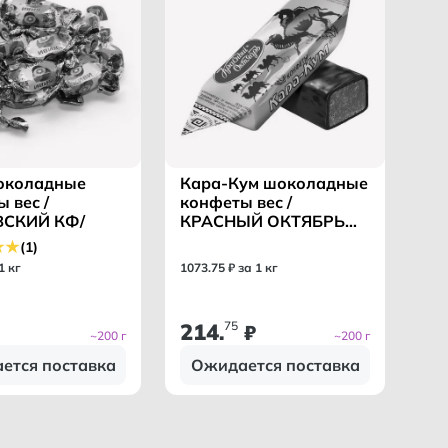
околадные
Кара-Кум шоколадные
 вес /
конфеты вес /
ВСКИЙ КФ/
КРАСНЫЙ ОКТЯБРЬ
КФ/
(1)
1 кг
1073
.
75
₽ за 1 кг
214
75
.
₽
~200 г
~200 г
ется поставка
Ожидается поставка