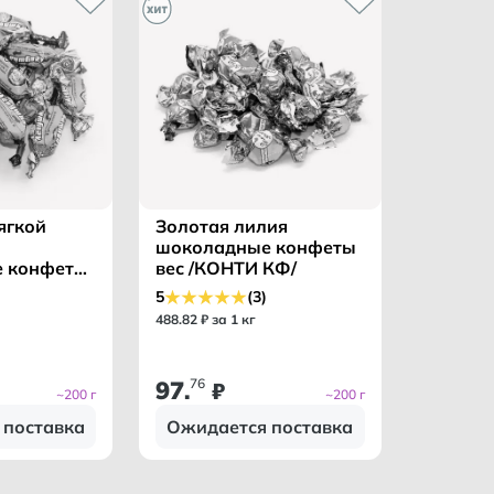
ягкой
Золотая лилия
шоколадные конфеты
 конфеты
вес /КОНТИ КФ/
НКА КО/
5
(3)
488
.
82
₽ за 1 кг
97
76
.
₽
~200 г
~200 г
 поставка
Ожидается поставка