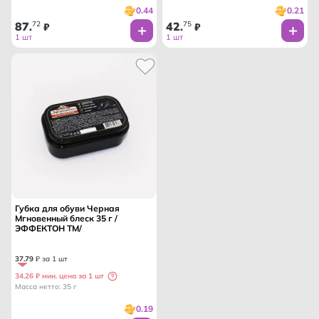
0.44
0.21
87
72
42
75
.
₽
.
₽
1 шт
1 шт
Губка для обуви Черная
Мгновенный блеск 35 г /
ЭФФЕКТОН ТМ/
37
.
79
₽ за 1 шт
34.26 ₽ мин. цена за 1 шт
Масса нетто: 35 г
0.19