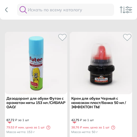
Дезодорант для обуви Футон с
Крем для обуви Черный с
ароматом мяты 153 мл /СИБИАР
намазком пласт/банка 50 мл /
ОАО/
ЭФФЕКТОН ТМ/
87
.
72
₽ за 1 шт
42
.
75
₽ за 1 шт
79.53 ₽ мин. цена за 1 шт
38.76 ₽ мин. цена за 1 шт
Масса нетто: 153 г
Масса нетто: 50 г