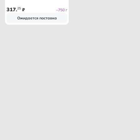
317
25
.
₽
~750 г
Ожидается поставка