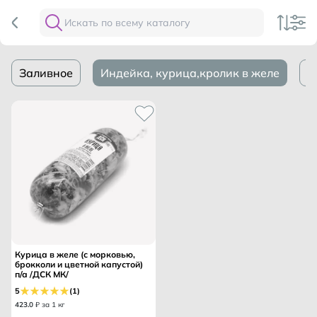
Заливное
Индейка, курица,кролик в желе
М
Курица в желе (с морковью,
брокколи и цветной капустой)
п/а /ДСК МК/
5
(1)
423
.
0
₽ за 1 кг