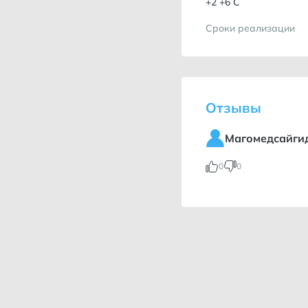
+2 +6 С
Сроки реализации
60 сут
Отзывы
Магомедсайги
0
0