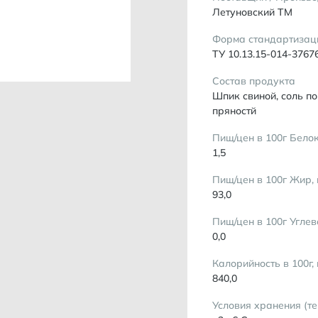
Летуновский ТМ
Форма стандартизац
ТУ 10.13.15-014-3767
Состав продукта
Шпик свиной, соль по
пряностй
Пищ/цен в 100г Белок
1,5
Пищ/цен в 100г Жир, 
93,0
Пищ/цен в 100г Углев
0,0
Калорийность в 100г,
840,0
Условия хранения (т