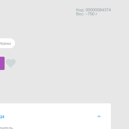
Код: 00000084374
Вес: ~750 г
ллами
спользоваться услугой?
ки
дитель