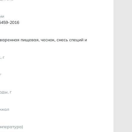
ии
6459-2016
варенная пищевая, чеснок, смесь специй и
, г
г
оды, г
 ккал
емпература)