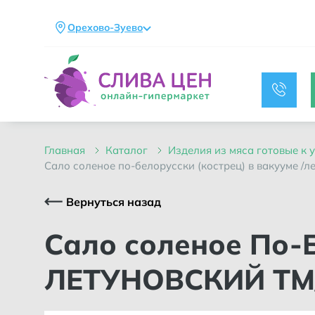
Орехово-Зуево
главная
каталог
изделия из мяса готовые к
сало соленое по-белорусски (кострец) в вакууме /л
Вернуться назад
Сало соленое По-Белорусски (Кострец) в вакууме /
ЛЕТУНОВСКИЙ ТМ