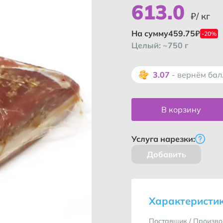
613
.
0
₽/ кг
На сумму
459.75
₽
-20%
Целый: ~750 г
3.07
- вернём ба
В корзину
Услуга нарезки:
Добавить
Как во
Характеристи
Поставщик / Произво